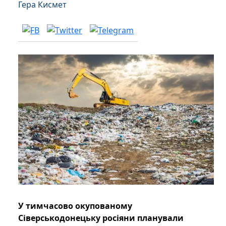
Гера Кисмет
У тимчасово окупованому
Сіверськодонецьку росіяни планували