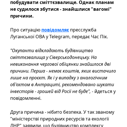
побудувати сміттєзвалище. Однак планам
не судилося збутися - знайшлися "вагомі"
причини.
Про ситуацію
повідомляє
пресслужба
Луганської ОВА у Telegram, передає Час Пік.
"Окупанти відкладають будівництво
сміттєзвалища у Сіверськодонецьку. На
невиконання чергової обіцянки знайшлося дві
причини. Перша - немає коштів, яких вистачило
лише на проєкт. Як і у випадку з аналогічним
об'єктом в Антрациті, рекомендовано шукати
інвесторів - грошей від Росії не буде",
- йдеться у
повідомленні.
Друга причина - нібито безпека. У так званому
"міністерстві природних ресурсів та екології
ЛНР" заявили, що будівництво комплексу