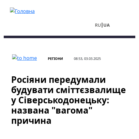
Перейти до основного вмісту
RU
UA
РЕГІОНИ
08:53, 03.03.2025
Росіяни передумали
будувати сміттєзвалище
у Сіверськодонецьку:
названа "вагома"
причина