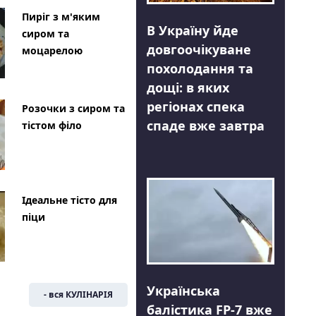
Пиріг з м'яким
В Україну йде
сиром та
довгоочікуване
моцарелою
похолодання та
дощі: в яких
регіонах спека
Розочки з сиром та
спаде вже завтра
тістом філо
Ідеальне тісто для
піци
Українська
- вся КУЛІНАРІЯ
балістика FP-7 вже