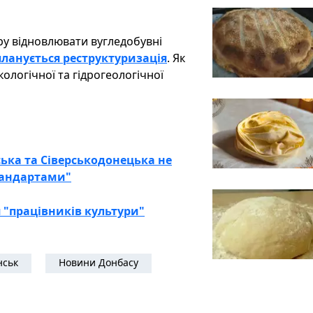
ру відновлювати вугледобувні
планується реструктуризація
. Як
ологічної та гідрогеологічної
ька та Сіверськодонецька не
тандартами"
 "працівників культури"
нськ
Новини Донбасу