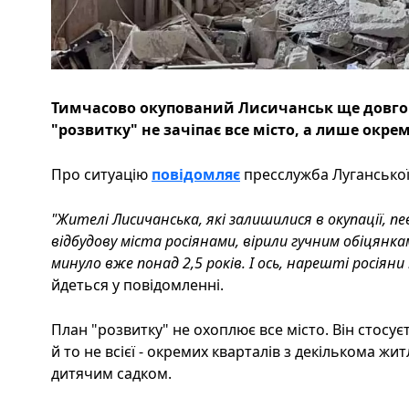
Тимчасово окупований Лисичанськ ще довго 
"розвитку" не зачіпає все місто, а лише окре
Про ситуацію
повідомляє
пресслужба Луганської 
"Жителі Лисичанська, які залишилися в окупації, п
відбудову міста росіянами, вірили гучним обіцянкам
минуло вже понад 2,5 років. І ось, нарешті росіян
йдеться у повідомленні.
План "розвитку" не охоплює все місто. Він стосу
й то не всієї - окремих кварталів з декількома 
дитячим садком.