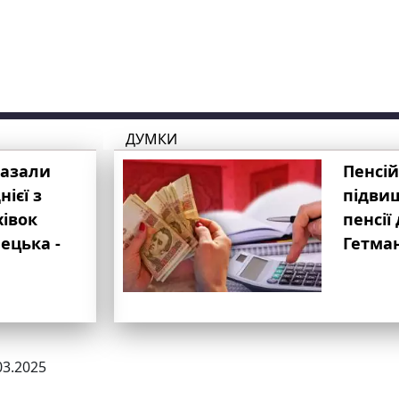
ДУМКИ
казали
Пенсій
ієї з
підвищ
хівок
пенсії 
ецька -
Гетма
03.2025