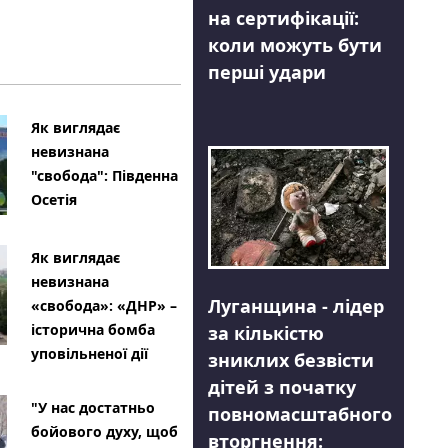
на сертифікації:
коли можуть бути
перші удари
Як виглядає
невизнана
"свобода": Південна
Осетія
Як виглядає
невизнана
Луганщина - лідер
«свобода»: «ДНР» –
історична бомба
за кількістю
уповільненої дії
зниклих безвісти
дітей з початку
"У нас достатньо
повномасштабного
бойового духу, щоб
вторгнення: