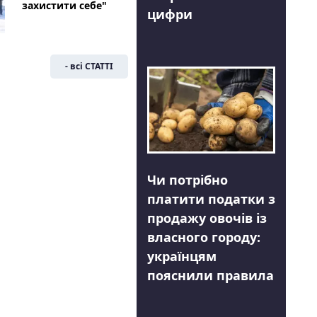
захистити себе"
цифри
- всі СТАТТІ
Чи потрібно
платити податки з
продажу овочів із
власного городу:
українцям
пояснили правила