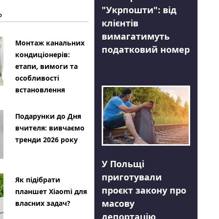
"Укрпошти": від
Ь
клієнтів
вимагатимуть
Монтаж канальних
податковий номер
кондиціонерів:
етапи, вимоги та
особливості
встановлення
Подарунки до Дня
вчителя: вивчаємо
тренди 2026 року
У Польщі
приготували
Як підібрати
проєкт закону про
планшет Xiaomi для
масову
власних задач?
депортацію