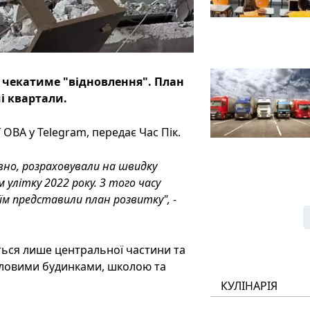
чекатиме "відновлення". План
мі квартали.
ОВА у Telegram, передає Час Пік.
евно, розраховували на швидку
 улітку 2022 року. З того часу
и їм представили план розвитку",
-
ється лише центральної частини та
житловими будинками, школою та
КУЛІНАРІЯ