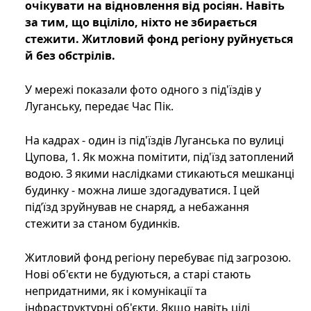
очікувати на відновлення від росіян. Навіть
за тим, що вціліло, ніхто не збирається
стежити. Житловий фонд регіону руйнується
й без обстрілів.
У мережі показали фото одного з під'їздів у
Луганську, передає Час Пік.
На кадрах - один із під'їздів Луганська по вулиці
Цупова, 1. Як можна помітити, під'їзд затоплений
водою. З якими наслідками стикаються мешканці
будинку - можна лише здогадуватися. І цей
під’їзд зруйнував не снаряд, а небажання
стежити за станом будинків.
Житловий фонд регіону перебуває під загрозою.
Нові об'єкти не будуються, а старі стають
непридатними, як і комунікації та
інфраструктурні об'єкти. Якщо навіть цілі