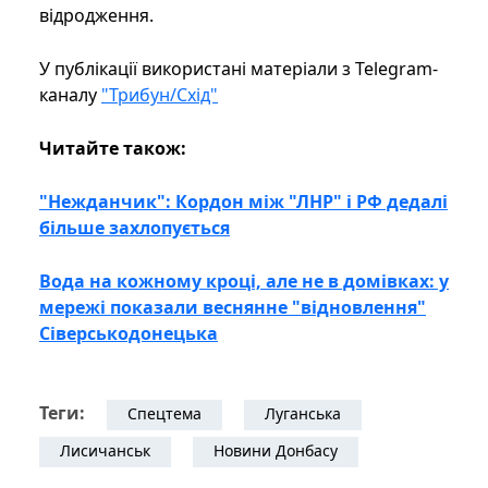
відродження.
У публікації використані матеріали з Telegram-
каналу
"Трибун/Схід"
Читайте також:
"Нежданчик": Кордон між "ЛНР" і РФ дедалі
більше захлопується
Вода на кожному кроці, але не в домівках: у
мережі показали веснянне "відновлення"
Сіверськодонецька
Теги:
Спецтема
Луганська
Лисичанськ
Новини Донбасу