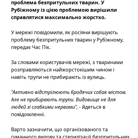
проблема безпритульних тварин. У
Рубіжному із цією проблемою вирішили
справлятися максимально жорстко.
У мережі повідомили, як росіяни вирішують
проблему безпритульних тварин у Рубіжному,
передає Час Пік.
За словами користувачів мережі, з тваринами
розправляються найжорстокішим чином і
навіть трупи не прибирають із вулиць.
"Активно відстрілюють бродячих собак містом.
Але не прибирають трупи. Видовище не для
людей зі слабкими нервами",
- йдеться в
повідомленні.
Варто зазначити, що організованого та
гуманного вилову та стерилізації безпритульних