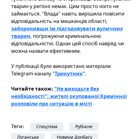
тварин у регіоні немає. Цим просто ніхто не
займається. "Влада" навіть вирішила повісити
відповідальність на мешканців області,
заборонивши їм підгодовувати вуличних
тварин
, погрожуючи кримінальною
відповідальністю. Однак цей спосіб навряд чи
можна назвати ефективним.
У публікації було використано матеріали
Telegram-каналу "
Трикутник
".
Читайте також:
"Не виходьте без
необхідності": жителі окупованої Кремінної
розповіли про ситуацію в місті
Теги:
Спецтема
Рубіжне
Луганська
Новини Донбасу