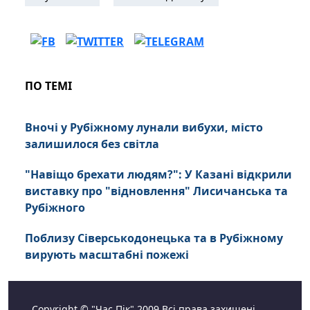
ПО ТЕМІ
Вночі у Рубіжному лунали вибухи, місто
залишилося без світла
"Навіщо брехати людям?": У Казані відкрили
виставку про "відновлення" Лисичанська та
Рубіжного
Поблизу Сіверськодонецька та в Рубіжному
вирують масштабні пожежі
Copyright © "Час Пік" 2009 Всі права захищені