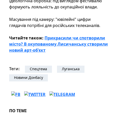
Ідеологічна обробка: під виглядом фестивалю
формують лояльність до окупаційної влади.
Масування під камеру: "ювілейні" цифри
глядачів потрібні для російських телеканалів.
Читайте також:
Прикрасили чи спотворили
місто? В окупованому Лисичанську створили
новий арт-об'єкт
Теги:
Спецтема
Луганська
Новини Донбасу
ПО ТЕМІ