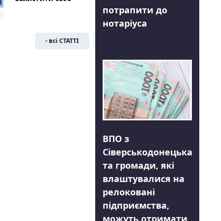
потрапити до
нотаріуса
- всі СТАТТІ
ВПО з
Сіверськодонецька
та громади, які
влаштувалися на
релоковані
підприємства,
можуть отримати