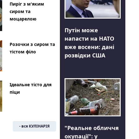
Пиріг з м'яким
сиром та
моцарелою
Путін може
напасти на НАТО
Розочки з сиром та
вже восени: дані
тістом філо
розвідки США
Ідеальне тісто для
піци
- вся КУЛІНАРІЯ
"Реальне обличчя
окупації": у