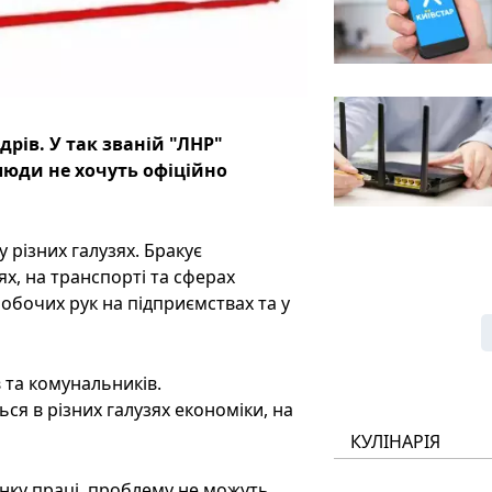
рів. У так званій "ЛНР"
 люди не хочуть офіційно
 різних галузях. Бракує
ях, на транспорті та сферах
робочих рук на підприємствах та у
їв та комунальників.
ься в різних галузях економіки, на
КУЛІНАРІЯ
инку праці, проблему не можуть