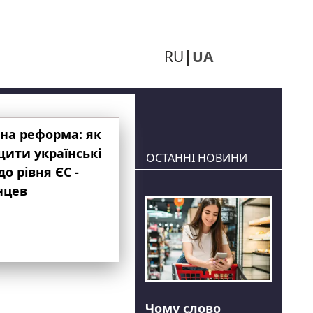
RU
UA
на реформа: як
ити українські
ОСТАННІ НОВИНИ
до рівня ЄС -
нцев
Чому слово