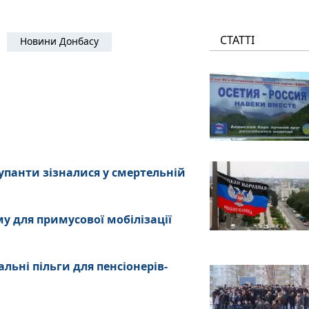
СТАТТІ
Новини Донбасу
купанти зізналися у смертельній
у для примусової мобілізації
льні пільги для пенсіонерів-