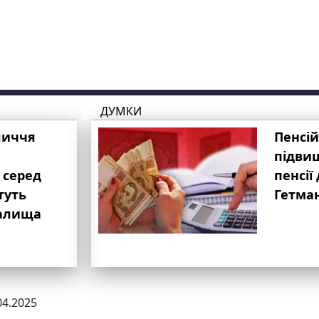
ДУМКИ
личчя
Пенсій
підвищ
 серед
пенсії 
туть
Гетма
валища
04.2025