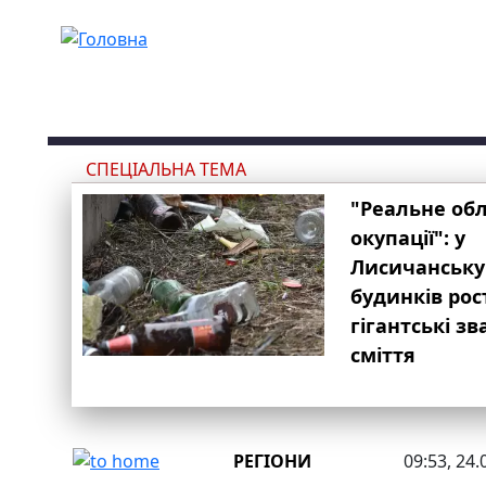
Перейти до основного вмісту
СПЕЦІАЛЬНА ТЕМА
"Реальне об
окупації": у
Лисичанську
будинків рос
гігантські з
сміття
РЕГІОНИ
09:53, 24.