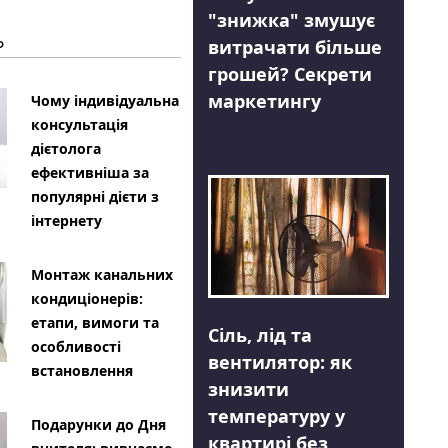
"знижка" змушує
Ь
витрачати більше
грошей? Секрети
маркетингу
Чому індивідуальна
консультація
дієтолога
ефективніша за
популярні дієти з
інтернету
Монтаж канальних
кондиціонерів:
етапи, вимоги та
Сіль, лід та
особливості
вентилятор: як
встановлення
знизити
температуру у
Подарунки до Дня
квартирі без