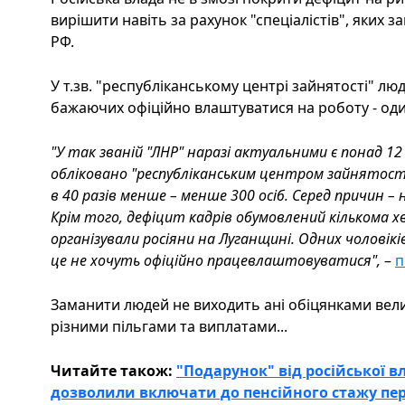
вирішити навіть за рахунок "спеціалістів", яких 
РФ.
У т.зв. "республіканському центрі зайнятості" лю
бажаючих офіційно влаштуватися на роботу - одини
"У так званій "ЛНР" наразі актуальними є понад 12
обліковано "республіканським центром зайнятос
в 40 разів менше – менше 300 осіб. Серед причин –
Крім того, дефіцит кадрів обумовлений кількома хв
організували росіяни на Луганщині. Одних чоловіків
це не хочуть офіційно працевлаштовуватися
",
–
п
Заманити людей не виходить ані обіцянками велик
різними пільгами та виплатами...
Читайте також:
"Подарунок" від російської в
дозволили включати до пенсійного стажу пер