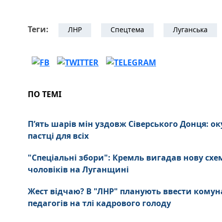
Теги:
ЛНР
Спецтема
Луганська
ПО ТЕМІ
П’ять шарів мін уздовж Сіверського Донця: о
пастці для всіх
"Спеціальні збори": Кремль вигадав нову схем
чоловіків на Луганщині
Жест відчаю? В "ЛНР" планують ввести комуна
педагогів на тлі кадрового голоду