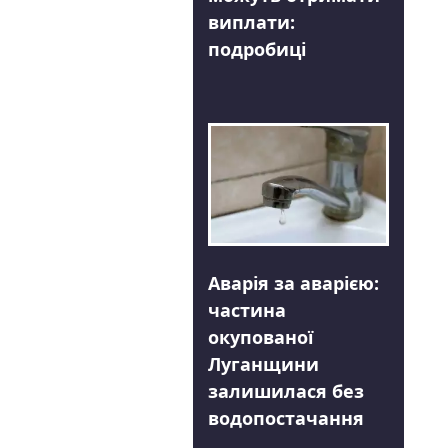
виплати:
подробиці
Аварія за аварією:
частина
окупованої
Луганщини
залишилася без
водопостачання