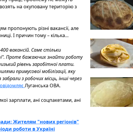
завозять на окуповану територію з
дям пропонують різні вакансії, але
ці. І причин тому – кілька...
 400 вакансій. Саме стільки
ті". Проте бажаючих знайти роботу
 низький рівень заробітної плати.
илями примусової мобілізації, яку
 забрали з робочих місць, інші через
овідомляє
Луганська ОВА.
ої зарплати, ані соцпакетами, ані
лади: Жителям "нових регіонів"
іоди роботи в Україні