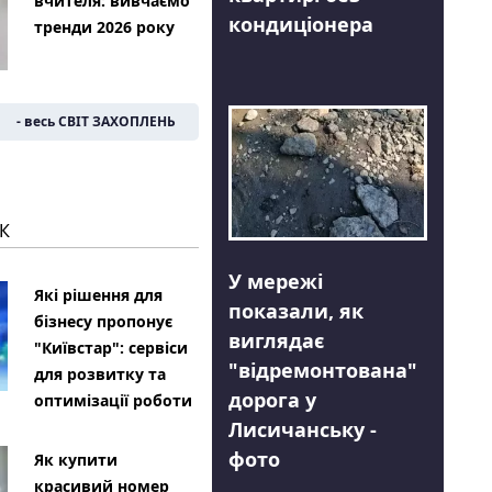
вчителя: вивчаємо
кондиціонера
тренди 2026 року
- весь СВІТ ЗАХОПЛЕНЬ
К
У мережі
Які рішення для
показали, як
бізнесу пропонує
виглядає
"Київстар": сервіси
"відремонтована"
для розвитку та
дорога у
оптимізації роботи
Лисичанську -
фото
Як купити
красивий номер