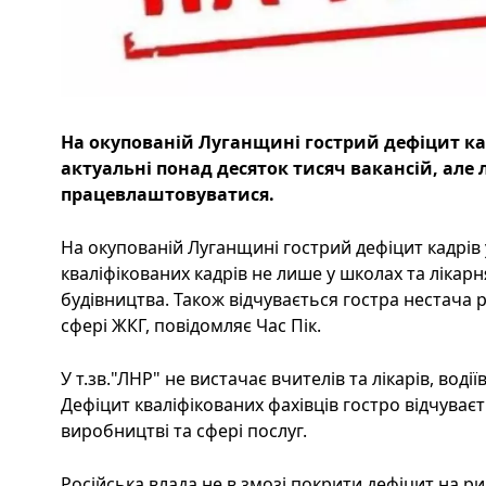
На окупованій Луганщині гострий дефіцит кад
актуальні понад десяток тисяч вакансій, але
працевлаштовуватися.
На окупованій Луганщині гострий дефіцит кадрів у
кваліфікованих кадрів не лише у школах та лікарн
будівництва. Також відчувається гостра нестача 
сфері ЖКГ, повідомляє Час Пік.
У т.зв."ЛНР" не вистачає вчителів та лікарів, воді
Дефіцит кваліфікованих фахівців гостро відчуваєт
виробництві та сфері послуг.
Російська влада не в змозі покрити дефіцит на р