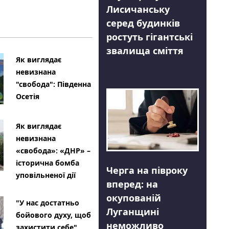
Лисичанську
серед будинків
ростуть гігантські
звалища сміття
Як виглядає
невизнана
"свобода": Південна
Осетія
Як виглядає
невизнана
«свобода»: «ДНР» –
історична бомба
Черга на півроку
уповільненої дії
вперед: на
окупованій
"У нас достатньо
Луганщині
бойового духу, щоб
неможливо
захистити себе"