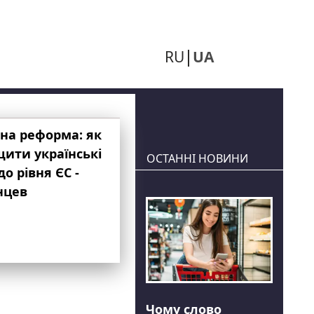
RU
UA
на реформа: як
ити українські
ОСТАННІ НОВИНИ
до рівня ЄС -
нцев
Чому слово