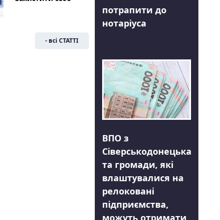
потрапити до
нотаріуса
- всі СТАТТІ
ВПО з
Сіверськодонецька
та громади, які
влаштувалися на
релоковані
підприємства,
можуть отримати