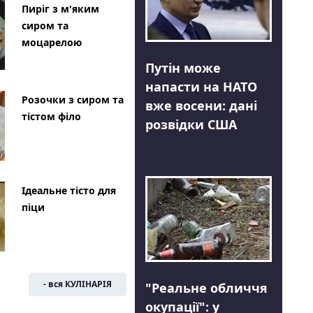
Пиріг з м'яким
сиром та
моцарелою
Путін може
напасти на НАТО
Розочки з сиром та
вже восени: дані
тістом філо
розвідки США
Ідеальне тісто для
піци
- вся КУЛІНАРІЯ
"Реальне обличчя
окупації": у