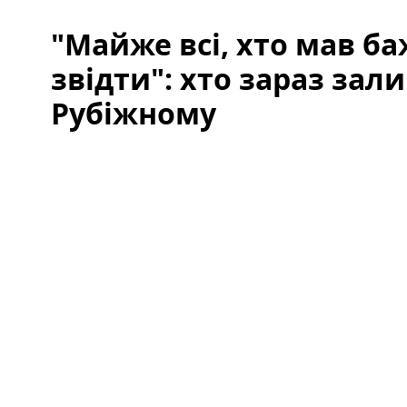
"Майже всі, хто мав б
звідти": хто зараз зал
Рубіжному