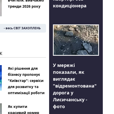
вчителя: вивчаємо
кондиціонера
тренди 2026 року
- весь СВІТ ЗАХОПЛЕНЬ
К
У мережі
Які рішення для
показали, як
бізнесу пропонує
виглядає
"Київстар": сервіси
"відремонтована"
для розвитку та
дорога у
оптимізації роботи
Лисичанську -
фото
Як купити
красивий номер