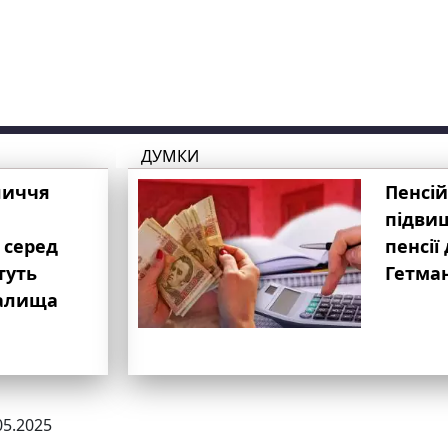
ДУМКИ
личчя
Пенсій
підвищ
 серед
пенсії 
туть
Гетма
валища
05.2025