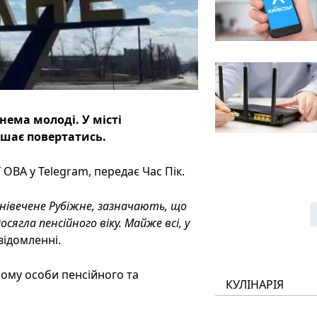
нема молоді. У місті
ішає повертатись.
ОВА у Telegram, передає Час Пік.
онівечене Рубіжне, зазначають, що
ягла пенсійного віку. Майже всі, у
відомленні.
ому особи пенсійного та
КУЛІНАРІЯ