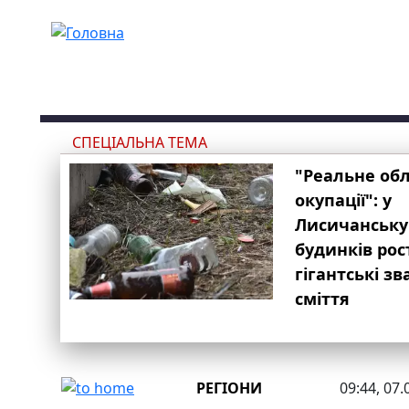
Перейти до основного вмісту
СПЕЦІАЛЬНА ТЕМА
"Реальне об
окупації": у
Лисичанську
будинків рос
гігантські з
сміття
РЕГІОНИ
09:44, 07.