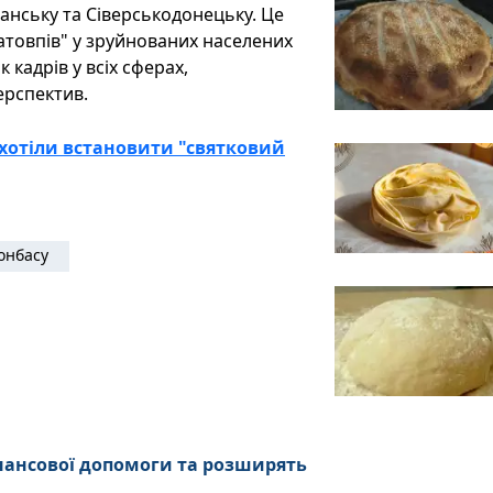
анську та Сіверськодонецьку. Це
атовпів" у зруйнованих населених
 кадрів у всіх сферах,
перспектив.
 хотіли встановити "святковий
онбасу
нансової допомоги та розширять