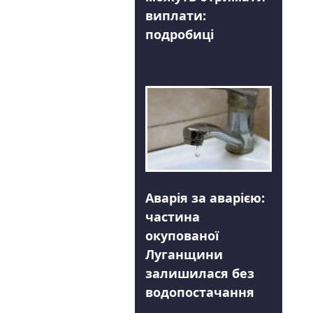
виплати:
подробиці
Аварія за аварією:
частина
окупованої
Луганщини
залишилася без
водопостачання