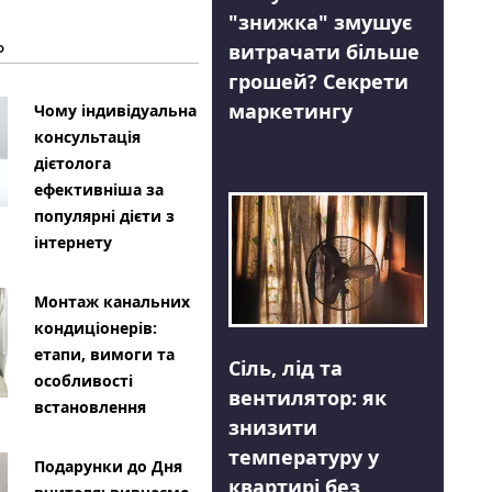
"знижка" змушує
Ь
витрачати більше
грошей? Секрети
маркетингу
Чому індивідуальна
консультація
дієтолога
ефективніша за
популярні дієти з
інтернету
Монтаж канальних
кондиціонерів:
етапи, вимоги та
Сіль, лід та
особливості
вентилятор: як
встановлення
знизити
температуру у
Подарунки до Дня
квартирі без