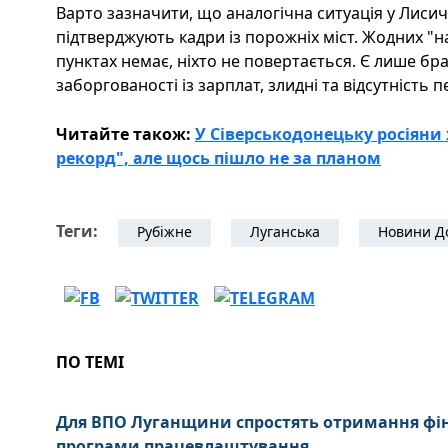
Варто зазначити, що аналогічна ситуація у Лисич
підтверджують кадри із порожніх міст. Жодних "н
пунктах немає, ніхто не повертається. Є лише брак
заборгованості із зарплат, злидні та відсутність 
Читайте також:
У Сіверськодонецьку росіяни
рекорд", але щось пішло не за планом
Теги:
Рубіжне
Луганська
Новини Д
ПО ТЕМІ
Для ВПО Луганщини спростять отримання фі
програми працевлаштування