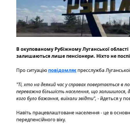
В окупованому Рубіжному Луганської області 
залишаються лише пенсіонери. Ніхто не посп
Про ситуацію
повідомляє
пресслужба Луганської 
"Ті, хто на деякий час у справах повертається в п
переважна більшість населення, що залишилося, дос
кого було бажання, виїхали звідти",
- йдеться у по
Навіть працевлаштоване населення - це в основн
передпенсійного віку.