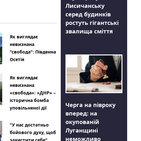
Лисичанську
серед будинків
ростуть гігантські
звалища сміття
Як виглядає
невизнана
"свобода": Південна
Осетія
Як виглядає
невизнана
«свобода»: «ДНР» –
історична бомба
Черга на півроку
уповільненої дії
вперед: на
окупованій
"У нас достатньо
Луганщині
бойового духу, щоб
неможливо
захистити себе"