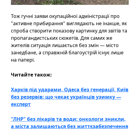
Тож гучні заяви окупаційної адміністрації про
"активне прибирання" виглядають не інакше, як
спроба створити показову картинку для звітів та
пропагандистських сюжетів. Для самих же
жителів ситуація лишається без змін — місто
занедбане, а справжній благоустрій існує лише
на папері.
Читайте також:
Харків під ударами, Одеса без генерації, Київ
без резервів: що чекає українців узимку —
експерт
"ЛНР" без лікарів та води: онкологи зникли,
а міста залишаються без життєзабезпечення