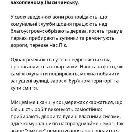
захопленому Лисичанську.
У своїх зведеннях вони розповідають, що
комунальні служби щодня працюють над
благоустроєм: обрізають дерева, косять траву в
парках, прибирають зупинки та ремонтують
дороги, передає Час Пік.
Однак реальність суттєво відрізняється від
пропагандистської картинки. Навіть на фото, які
самі ж окупанти поширюють, можна побачити
запущені вулиці, зарослі бур’яном території та
купи сміття.
Місцеві мешканці у соцмережах скаржаться, що
більшість робіт виконують самостійно:
прибирають двори та вулиці власними силами,
адже комунальників насправді майже немає. Так
зване "ямкове" ремонтування доріг зводиться