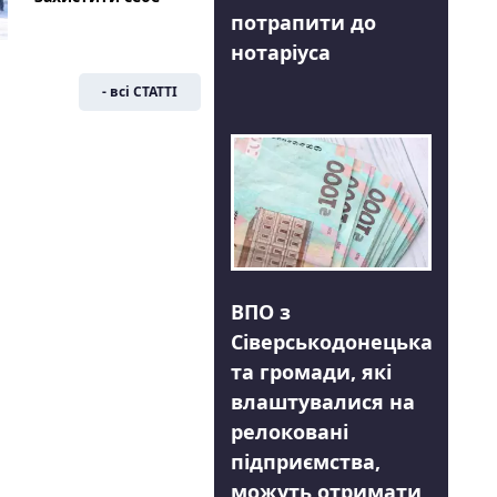
потрапити до
нотаріуса
- всі СТАТТІ
ВПО з
Сіверськодонецька
та громади, які
влаштувалися на
релоковані
підприємства,
можуть отримати