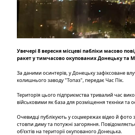
Увечері 8 вересня місцеві пабліки масово пов
ракет у тимчасово окупованих Донецьку та Ма
За даними осинтерів, у Донецьку зафіксоване влу
колишнього заводу "Топаз", передає Час Пік.
Територія цього підприємства тривалий час вик
військовими як база для розміщення техніки та о
Очевидці публікують у соцмережах відео й фото з
стовпи диму та потужні загоряння. Повідомляєть
об’єктів на території окупованого Донецька.