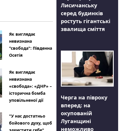
Лисичанську
серед будинків
ростуть гігантські
звалища сміття
Як виглядає
невизнана
"свобода": Південна
Осетія
Як виглядає
невизнана
«свобода»: «ДНР» –
історична бомба
Черга на півроку
уповільненої дії
вперед: на
окупованій
"У нас достатньо
Луганщині
бойового духу, щоб
неможливо
захистити себе"