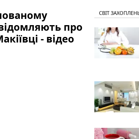
упованому
СВІТ ЗАХОПЛЕН
овідомляють про
акіївці - відео