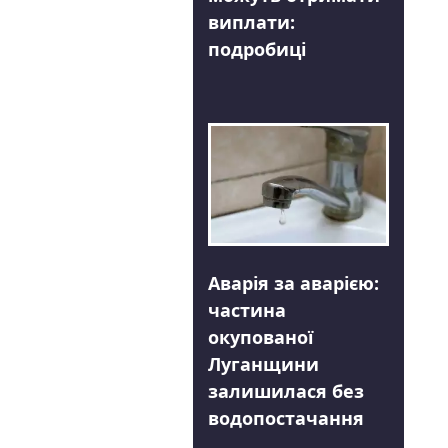
виплати:
подробиці
Аварія за аварією:
частина
окупованої
Луганщини
залишилася без
водопостачання