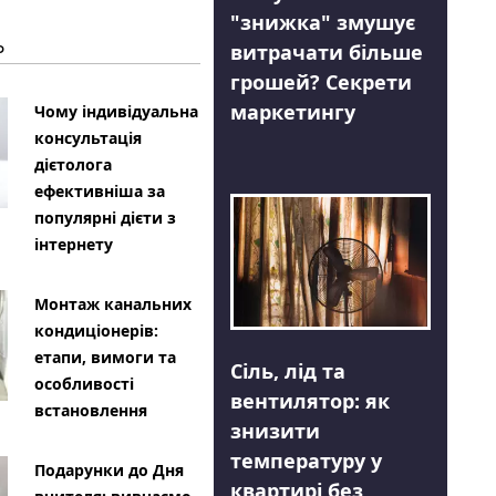
"знижка" змушує
Ь
витрачати більше
грошей? Секрети
маркетингу
Чому індивідуальна
консультація
дієтолога
ефективніша за
популярні дієти з
інтернету
Монтаж канальних
кондиціонерів:
етапи, вимоги та
Сіль, лід та
особливості
вентилятор: як
встановлення
знизити
температуру у
Подарунки до Дня
квартирі без