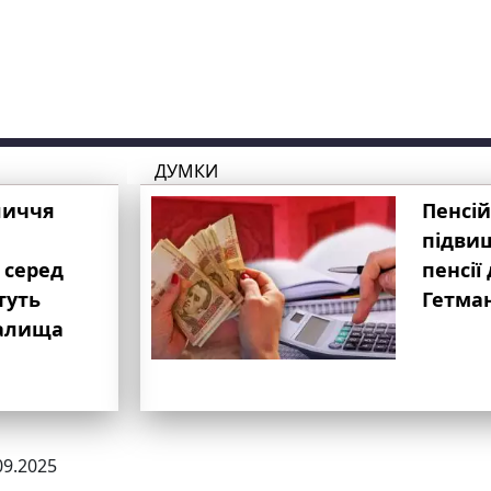
ДУМКИ
личчя
Пенсій
підвищ
 серед
пенсії 
туть
Гетма
валища
09.2025