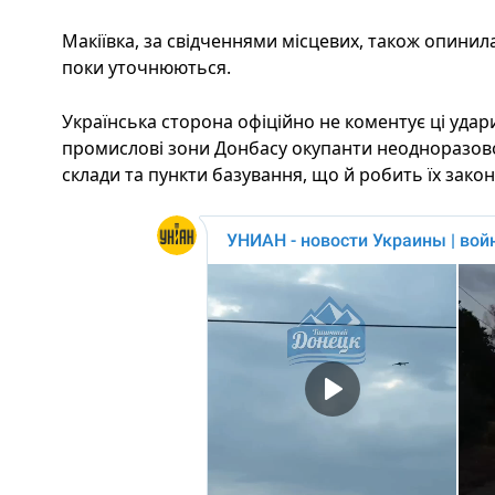
Макіївка, за свідченнями місцевих, також опинилас
поки уточнюються.
Українська сторона офіційно не коментує ці удари
промислові зони Донбасу окупанти неодноразово
склади та пункти базування, що й робить їх зако