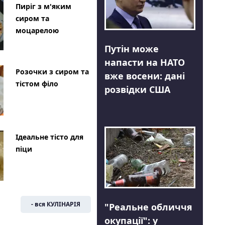
Пиріг з м'яким
сиром та
моцарелою
Путін може
напасти на НАТО
Розочки з сиром та
вже восени: дані
тістом філо
розвідки США
Ідеальне тісто для
піци
- вся КУЛІНАРІЯ
"Реальне обличчя
окупації": у