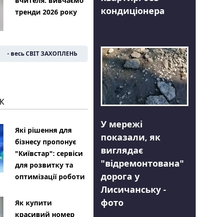
вчителя: вивчаємо
кондиціонера
тренди 2026 року
- весь СВІТ ЗАХОПЛЕНЬ
К
У мережі
Які рішення для
показали, як
бізнесу пропонує
виглядає
"Київстар": сервіси
"відремонтована"
для розвитку та
дорога у
оптимізації роботи
Лисичанську -
фото
Як купити
красивий номер