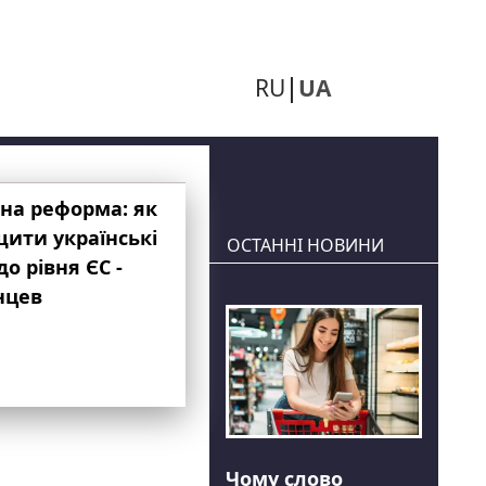
RU
UA
на реформа: як
ити українські
ОСТАННІ НОВИНИ
до рівня ЄС -
нцев
Чому слово