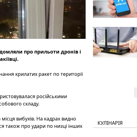
ідомляли про прильоти дронів і
кіївці.
чання крилатих ракет по території
ористовувалася російськими
собового складу.
 місця вибухів. На кадрах видно
КУЛІНАРІЯ
ся також про удари по низці інших