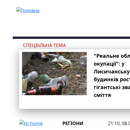
Перейти до основного вмісту
СПЕЦІАЛЬНА ТЕМА
"Реальне об
окупації": у
Лисичанську
будинків рос
гігантські з
сміття
РЕГІОНИ
21:10, 08.