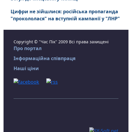
Цифри не зійшлися: російська пропаганда
"прокололася" на вступній кампанії у "ЛНР"
Copyright © "Час Пік" 2009 Всі права захищені
Про портал
Інформаційна співпраця
Наші ціни