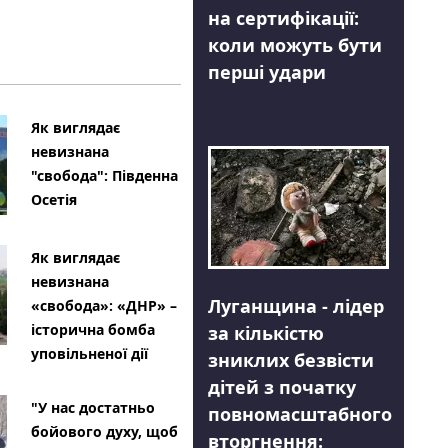
на сертифікації:
коли можуть бути
перші удари
Як виглядає
невизнана
"свобода": Південна
Осетія
Як виглядає
невизнана
Луганщина - лідер
«свобода»: «ДНР» –
історична бомба
за кількістю
уповільненої дії
зниклих безвісти
дітей з початку
"У нас достатньо
повномасштабного
бойового духу, щоб
вторгнення: