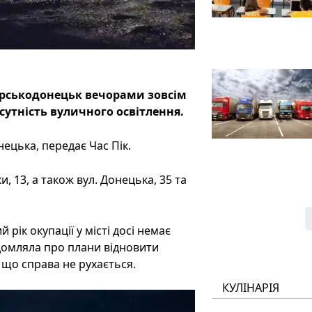
ерськодонецьк вечорами зовсім
утність вуличного освітлення.
ецька, передає Час Пік.
и, 13, а також вул. Донецька, 35 та
 рік окупації у місті досі немає
ідомляла про плани відновити
 що справа не рухається.
КУЛІНАРІЯ