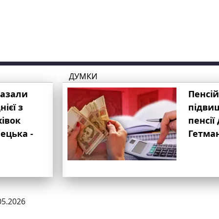
ДУМКИ
казали
Пенсій
ієї з
підвищ
хівок
пенсії 
ецька -
Гетма
05.2026