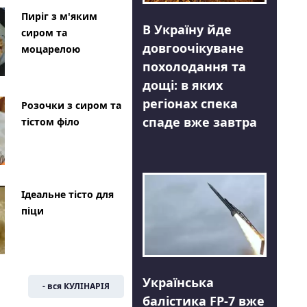
Пиріг з м'яким
В Україну йде
сиром та
довгоочікуване
моцарелою
похолодання та
дощі: в яких
регіонах спека
Розочки з сиром та
спаде вже завтра
тістом філо
Ідеальне тісто для
піци
Українська
- вся КУЛІНАРІЯ
балістика FP-7 вже