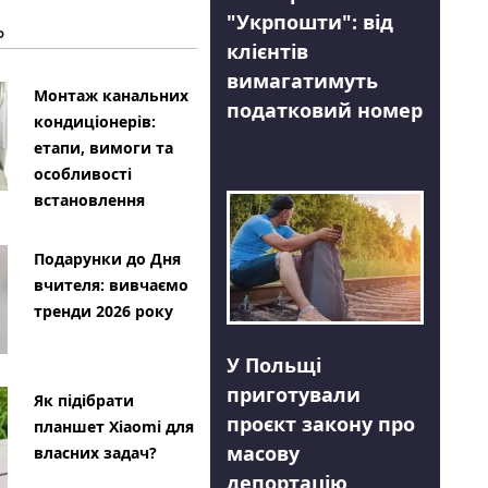
"Укрпошти": від
Ь
клієнтів
вимагатимуть
Монтаж канальних
податковий номер
кондиціонерів:
етапи, вимоги та
особливості
встановлення
Подарунки до Дня
вчителя: вивчаємо
тренди 2026 року
У Польщі
приготували
Як підібрати
проєкт закону про
планшет Xiaomi для
масову
власних задач?
депортацію