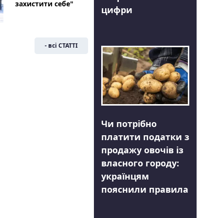
захистити себе"
цифри
- всі СТАТТІ
Чи потрібно
платити податки з
продажу овочів із
власного городу:
українцям
пояснили правила