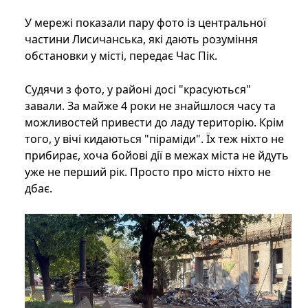
У мережі показали пару фото із центральної
частини Лисичанська, які дають розуміння
обстановки у місті, передає Час Пік.
Судячи з фото, у районі досі "красуються"
завали. За майже 4 роки не знайшлося часу та
можливостей привести до ладу територію. Крім
того, у вічі кидаються "піраміди". Їх теж ніхто не
прибирає, хоча бойові дії в межах міста не йдуть
уже не перший рік. Просто про місто ніхто не
дбає.