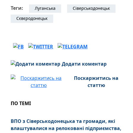
Теги:
Луганська
Сіверськодонецьк
Сєвєродонецьк
Додати коментар
Поскаржитись на
статтю
ПО ТЕМІ
ВПО з Сіверськодонецька та громади, які
влаштувалися на релоковані підприємства,