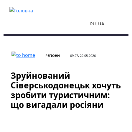
Перейти до основного вмісту
RU
UA
РЕГІОНИ
09:27, 22.05.2026
Зруйнований
Сіверськодонецьк хочуть
зробити туристичним:
що вигадали росіяни