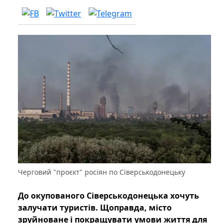
Черговий "проєкт" росіян по Сіверськодонецьку
До окупованого Сіверськодонецька хочуть
залучати туристів. Щоправда, місто
зруйноване і покращувати умови життя для