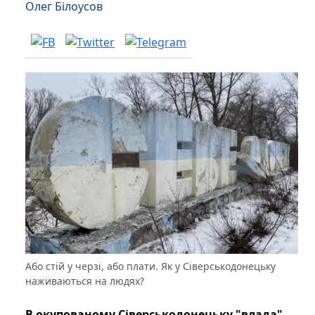
Олег Білоусов
Або стій у черзі, або плати. Як у Сіверськодонецьку
наживаються на людях?
В окупованому Сіверськодонецьку "влада"