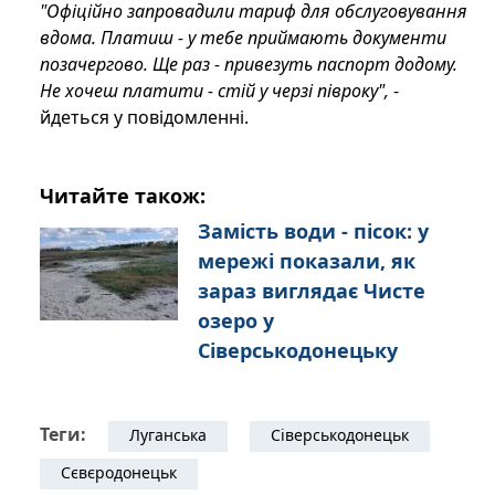
"Офіційно запровадили тариф для обслуговування
вдома. Платиш - у тебе приймають документи
позачергово. Ще раз - привезуть паспорт додому.
Не хочеш платити - стій у черзі півроку",
-
йдеться у повідомленні.
Читайте також:
Замість води - пісок: у
мережі показали, як
зараз виглядає Чисте
озеро у
Сіверськодонецьку
Теги:
Луганська
Сіверськодонецьк
Сєвєродонецьк