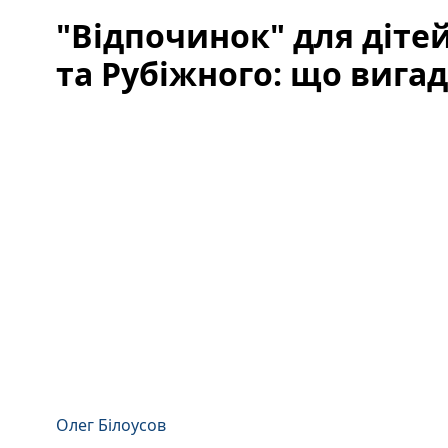
"Відпочинок" для діте
та Рубіжного: що вига
Олег Білоусов