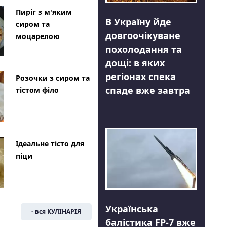
Пиріг з м'яким
В Україну йде
сиром та
довгоочікуване
моцарелою
похолодання та
дощі: в яких
регіонах спека
Розочки з сиром та
спаде вже завтра
тістом філо
Ідеальне тісто для
піци
Українська
- вся КУЛІНАРІЯ
балістика FP-7 вже