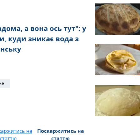
дома, а вона ось тут": у
и, куди зникає вода з
анську
не
Поскаржитись на
статтю