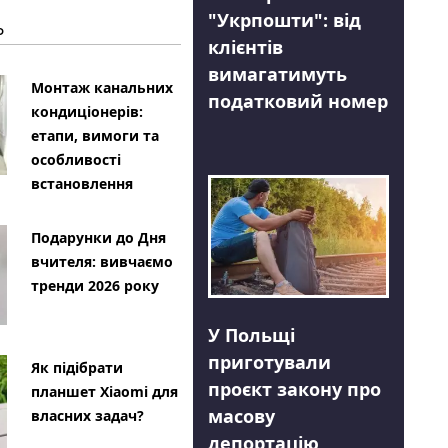
"Укрпошти": від
Ь
клієнтів
вимагатимуть
Монтаж канальних
податковий номер
кондиціонерів:
етапи, вимоги та
особливості
встановлення
Подарунки до Дня
вчителя: вивчаємо
тренди 2026 року
У Польщі
приготували
Як підібрати
проєкт закону про
планшет Xiaomi для
масову
власних задач?
депортацію