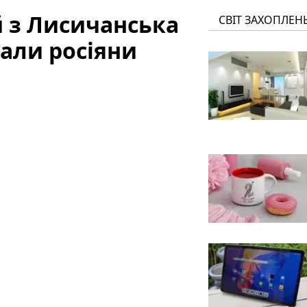
й з Лисичанська
СВІТ ЗАХОПЛЕН
дали росіяни