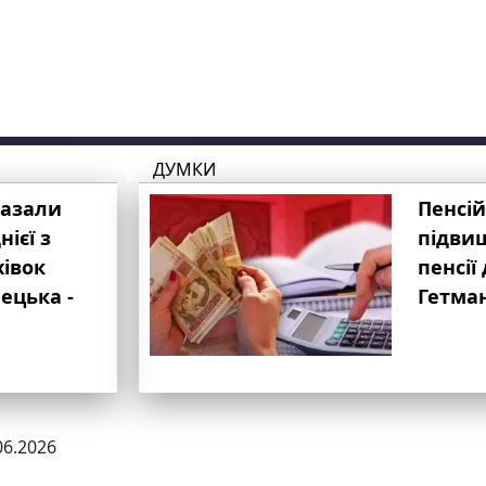
ДУМКИ
казали
Пенсій
ієї з
підвищ
хівок
пенсії 
ецька -
Гетма
06.2026