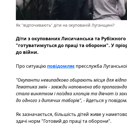
Як "відпочивають" діти на окупованій Луганщині?
Діти з окупованих Лисичанська та Рубіжного 
"готуватимуться до праці та оборони". У пріо
до війни.
Про ситуацію
повідомляє
пресслужба Луганської 
"Окупанти невипадково обирають місця для відпочи
Тематика змін - завжди наповнена або пропагандо
стала винятком і поїздка хлопців та дівчат із за
до одного з дитячих таборів",
- йдеться у повідом
Як зазначається, більшість дітей живе у наметово
здачі норм "Готовий до праці та оборони".