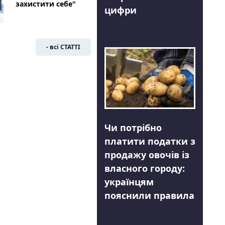
захистити себе"
цифри
- всі СТАТТІ
Чи потрібно
платити податки з
продажу овочів із
власного городу:
українцям
пояснили правила