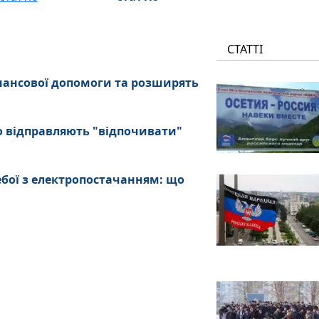
СТАТТІ
нансової допомоги та розширять
о відправляють "відпочивати"
ебої з електропостачанням: що