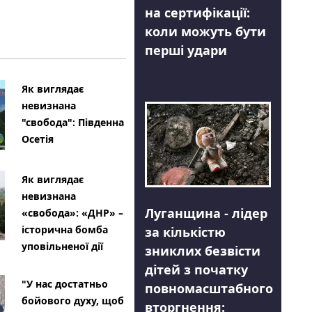
на сертифікації:
коли можуть бути
перші удари
Як виглядає
невизнана
"свобода": Південна
Осетія
Як виглядає
невизнана
Луганщина - лідер
«свобода»: «ДНР» –
історична бомба
за кількістю
уповільненої дії
зниклих безвісти
дітей з початку
"У нас достатньо
повномасштабного
бойового духу, щоб
вторгнення: