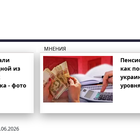
МНЕНИЯ
али
Пенси
ной из
как п
к
украи
ка - фото
уровня
8.06.2026