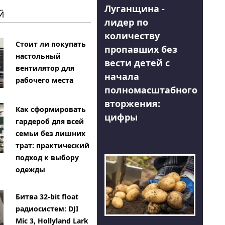
Луганщина -
Й
лидер по
количеству
Стоит ли покупать
пропавших без
настольный
вести детей с
вентилятор для
начала
рабочего места
полномасштабного
вторжения:
Как сформировать
цифры
гардероб для всей
семьи без лишних
трат: практический
подход к выбору
одежды
Битва 32-bit float
радиосистем: DJI
Mic 3, Hollyland Lark