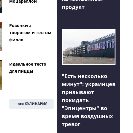
моцареллой
продукт
Розочки з
творогом и тестом
филло
Идеальное тесто
для пиццы
"Есть несколько
минут": украинцев
призывают
покидать
- вся КУЛИНАРИЯ
"Эпицентры" во
время воздушных
тревог