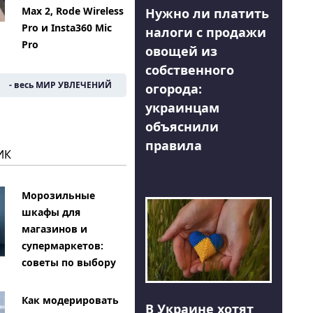
Max 2, Rode Wireless
Нужно ли платить
Pro и Insta360 Mic
налоги с продажи
Pro
овощей из
собственного
- весь МИР УВЛЕЧЕНИЙ
огорода:
украинцам
объяснили
правила
ИК
Морозильные
шкафы для
магазинов и
супермаркетов:
советы по выбору
Как модерировать
В Украине хотят