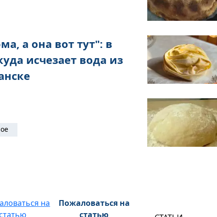
а, а она вот тут": в
куда исчезает вода из
анске
ное
Пожаловаться на
статью