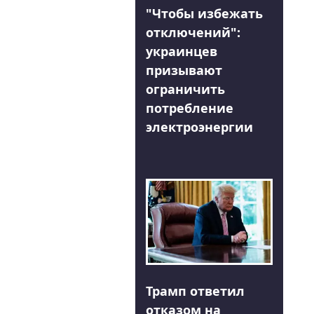
"Чтобы избежать
отключений":
украинцев
призывают
ограничить
потребление
электроэнергии
Трамп ответил
отказом на