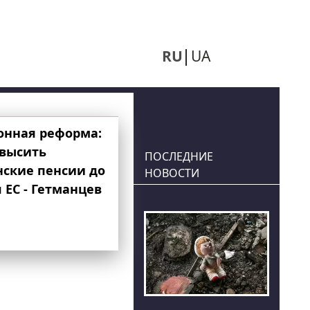
RU
UA
онная реформа:
овысить
ПОСЛЕДНИЕ
нские пенсии до
НОВОСТИ
 ЕС - Гетманцев