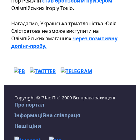
ігор Рейзлін
став бронзовим призером
Олімпійських ігор у Токіо.
Нагадаємо, Українська триатлоністка Юлія
Єлістратова не зможе виступити на
Олімпійських змаганнях
через позитивну
допінг-пробу.
Copyright © "Час Пік" 2009 Всі права захищені
Про портал
Інформаційна співпраця
Наші ціни