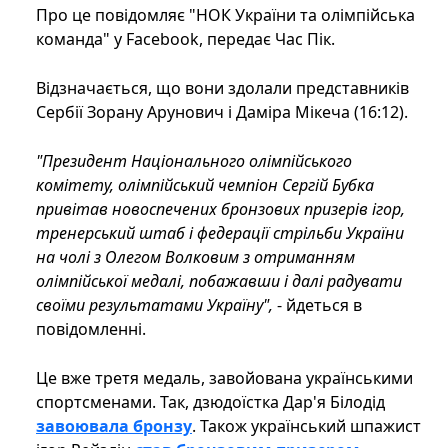
Про це повідомляє "НОК України та олімпійська
команда" у Facebook, передає Час Пік.
Відзначається, що вони здолали представників
Сербії Зорану Арунович і Даміра Мікеча (16:12).
"Президент Національного олімпійського
комітету, олімпійський чемпіон Сергій Бубка
привітав новоспечених бронзових призерів ігор,
тренерський штаб і федерації стрільби України
на чолі з Олегом Волковим з отриманням
олімпійської медалі, побажавши і далі радувати
своїми результатами Україну",
- йдеться в
повідомленні.
Це вже третя медаль, завойована українськими
спортсменами. Так, дзюдоїстка Дар'я Білодід
завоювала бронзу
. Також український шпажист