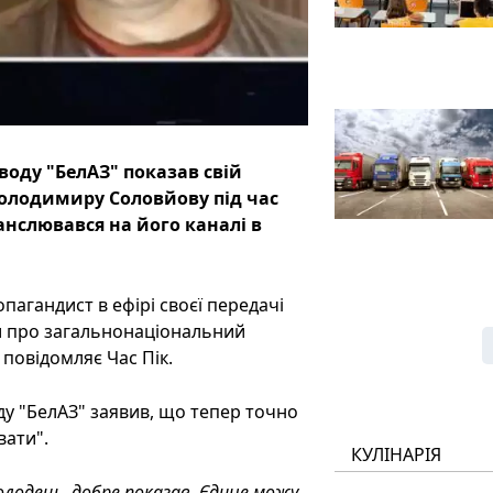
воду "БелАЗ" показав свій
Володимиру Соловйову під час
анслювався на його каналі в
пагандист в ефірі своєї передачі
и про загальнонаціональний
 повідомляє Час Пік.
ду "БелАЗ" заявив, що тепер точно
вати".
КУЛІНАРІЯ
олодець, добре показав. Єдине можу