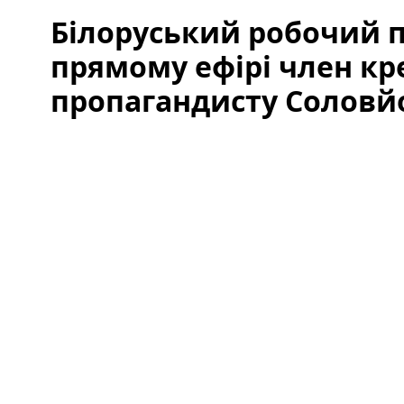
Білоруський робочий п
прямому ефірі член к
пропагандисту Соловйо