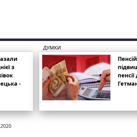
ДУМКИ
казали
Пенсій
ієї з
підвищ
хівок
пенсії 
ецька -
Гетма
.2020