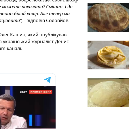
ще можете показати? Смішно. І до
рвоно-білий колір. Але тепер ми
рацювати",
- відповів Соловйов.
Олег Кашин, який опублікував
та український журналіст Денис
am-каналі.