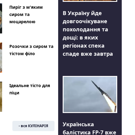
Пиріг з м'яким
В Україну йде
сиром та
довгоочікуване
моцарелою
похолодання та
дощі: в яких
регіонах спека
Розочки з сиром та
спаде вже завтра
тістом філо
Ідеальне тісто для
піци
Українська
- вся КУЛІНАРІЯ
балістика FP-7 вже