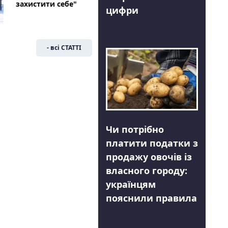
захистити себе"
цифри
- всі СТАТТІ
Чи потрібно
платити податки з
продажу овочів із
власного городу:
українцям
пояснили правила