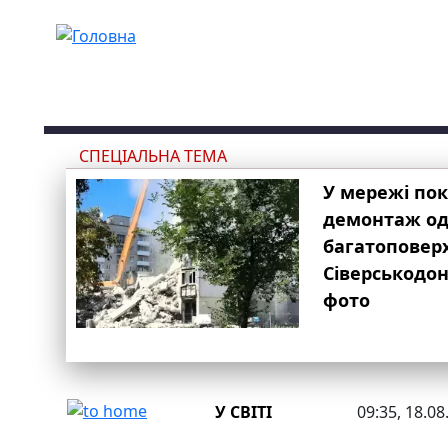
Перейти до основного вмісту
СПЕЦІАЛЬНА ТЕМА
У мережі по
демонтаж одн
багатоповер
Сіверськодон
фото
У СВІТІ
09:35, 18.08