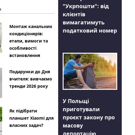
"Укрпошти": від
Ь
клієнтів
вимагатимуть
Монтаж канальних
податковий номер
кондиціонерів:
етапи, вимоги та
особливості
встановлення
Подарунки до Дня
вчителя: вивчаємо
тренди 2026 року
У Польщі
приготували
Як підібрати
проєкт закону про
планшет Xiaomi для
масову
власних задач?
депортацію