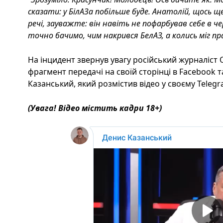
сказати: у БілАЗа побільше буде. Анатолій, щось 
речі, зауважте: він навіть не пофарбував себе в че
точно бачимо, чим накрився БелАЗ, а колись міг п
На інцидент звернув увагу російський журналіст 
фрагмент передачі на своїй сторінці в Facebook 
Казанський, який розмістив відео у своєму Telegr
(Увага! Відео містить кадри 18+)