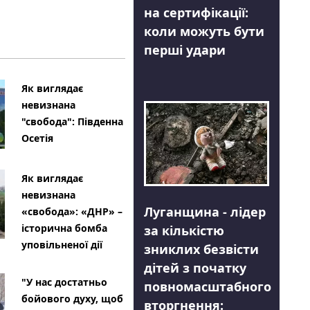
на сертифікації:
коли можуть бути
перші удари
Як виглядає
невизнана
"свобода": Південна
Осетія
Як виглядає
невизнана
Луганщина - лідер
«свобода»: «ДНР» –
історична бомба
за кількістю
уповільненої дії
зниклих безвісти
дітей з початку
"У нас достатньо
повномасштабного
бойового духу, щоб
вторгнення: