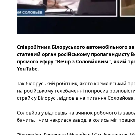
Співробітник Білоруського автомобільного за
статевий орган російському пропагандисту 
прямого ефіру "Вечір з Соловйовим", який тр
YouTube.
Так білоруський робітник, якого кремлівський про
на російському телебаченні попросив розповіст
страйк у Білорусі, відповів на питання Соловйова,
Соловйов у відповідь на вчинок робочого із заво
бачить, "чим накрився завод, а колись міг працю
"Зрозуміло. Красунчик! Молодець! Ось бачите як. М