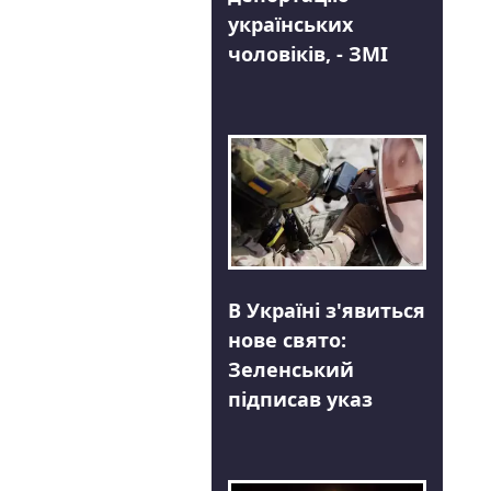
українських
чоловіків, - ЗМІ
В Україні з'явиться
нове свято:
Зеленський
підписав указ