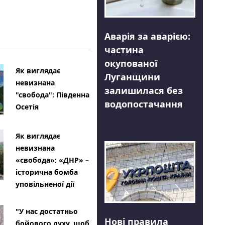
Аварія за аварією:
частина
окупованої
Як виглядає
Луганщини
невизнана
залишилася без
"свобода": Південна
водопостачання
Осетія
Як виглядає
невизнана
«свобода»: «ДНР» –
історична бомба
уповільненої дії
"У нас достатньо
Нові правила
бойового духу, щоб