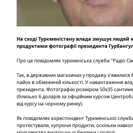
На сході Туркменістану влада змушує людей 
продуктами фотографії президента Гурбанг
Про це повідомляє туркменська служба "Радіо Сво
Так, в державних магазинах у продажу з'явилися б
пайок в обмеженій кількості. У навантаження вл
президента. Фотографію розміром 50х35 сантимет
(близько 6 доларів за офіційним курсом Центробан
від курсу на чорному ринку).
Як повідомляє кореспондент Туркменської служби
протестували, купуючи продукти, оскільки навко
міністерства внутрішньої безпеки і поліції.