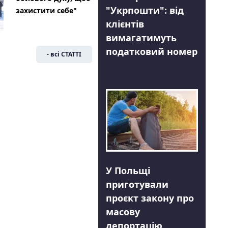
"Укрпошти": від
захистити себе"
клієнтів
вимагатимуть
податковий номер
- всі СТАТТІ
У Польщі
приготували
проєкт закону про
масову
депортацію