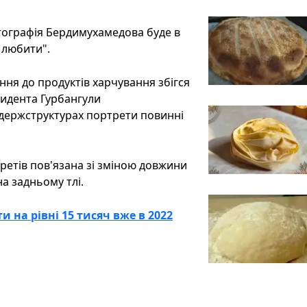
тографія Бердимухамедова буде в
 любити".
ня до продуктів харчування збігся
зидента Гурбангули
 держструктурах портрети повинні
ретів пов'язана зі зміною довжини
а задньому тлі.
и на рівні 15 тисяч вже в 2022