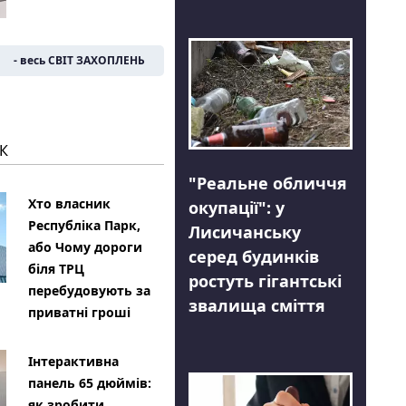
- весь СВІТ ЗАХОПЛЕНЬ
К
"Реальне обличчя
Хто власник
окупації": у
Республіка Парк,
Лисичанську
або Чому дороги
серед будинків
біля ТРЦ
ростуть гігантські
перебудовують за
звалища сміття
приватні гроші
Інтерактивна
панель 65 дюймів:
як зробити