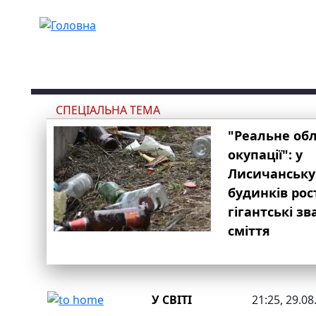
Перейти до основного вмісту
СПЕЦІАЛЬНА ТЕМА
"Реальне об
окупації": у
Лисичанську
будинків рос
гігантські з
сміття
У СВІТІ
21:25, 29.08