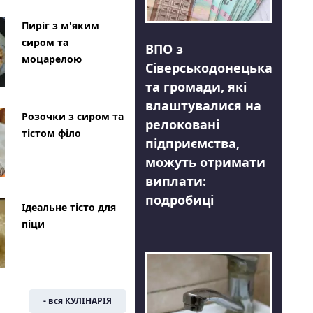
Пиріг з м'яким
сиром та
ВПО з
моцарелою
Сіверськодонецька
та громади, які
влаштувалися на
Розочки з сиром та
релоковані
тістом філо
підприємства,
можуть отримати
виплати:
подробиці
Ідеальне тісто для
піци
- вся КУЛІНАРІЯ