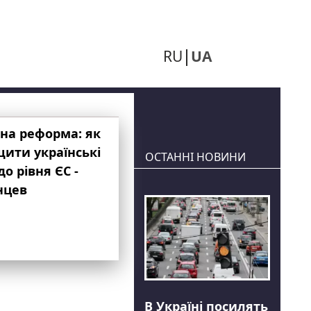
RU
UA
на реформа: як
ити українські
ОСТАННІ НОВИНИ
до рівня ЄС -
нцев
В Україні посилять