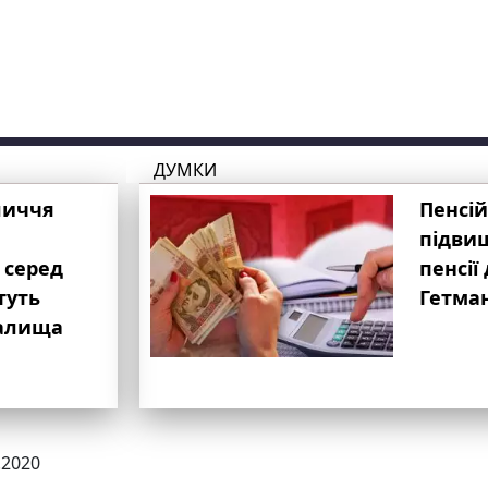
ДУМКИ
личчя
Пенсій
підвищ
 серед
пенсії 
туть
Гетма
валища
.2020