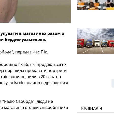
купувати в магазинах разом з
ули Бердимухамедова.
бода", передає Час Пік.
орошно і хліб, які продаються як
ада вирішила продавати портрети
рів вони оцінили в 20 санатів
ку, втім він значно відрізняється
 "Радіо Свобода", люди не
ло магазинів стояли співробітники
КУЛІНАРІЯ