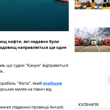
вищ нафти, які недавно були
родовищ направляється ще одне
ив, що судно "Кануні" відправиться
к.
орабель "Фатіх", який
знайшов
рських милях на північ від
КУЛІНАРІЯ
жжя південної провінції Анталії.