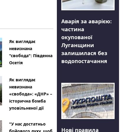
Аварія за аварією:
частина
окупованої
Як виглядає
Луганщини
невизнана
залишилася без
"свобода": Південна
водопостачання
Осетія
Як виглядає
невизнана
«свобода»: «ДНР» –
історична бомба
уповільненої дії
"У нас достатньо
Нові правила
бойового духу, щоб