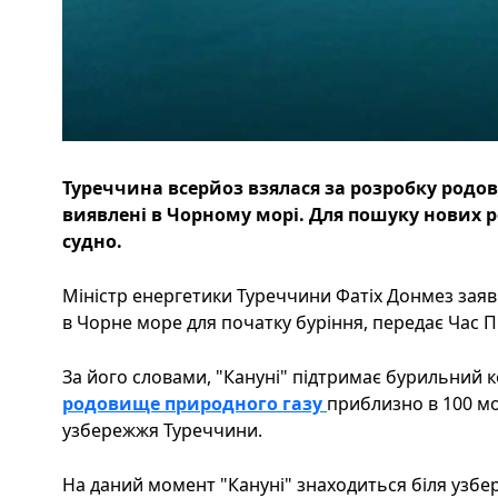
Туреччина всерйоз взялася за розробку родо
виявлені в Чорному морі. Для пошуку нових 
судно.
Міністр енергетики Туреччини Фатіх Донмез заяв
в Чорне море для початку буріння, передає Час Пі
За його словами, "Кануні" підтримає бурильний к
родовище природного газу
приблизно в 100 мо
узбережжя Туреччини.
На даний момент "Кануні" знаходиться біля узбере