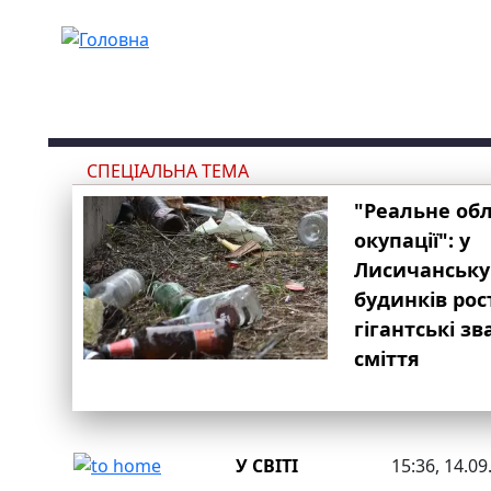
Перейти до основного вмісту
СПЕЦІАЛЬНА ТЕМА
"Реальне об
окупації": у
Лисичанську
будинків рос
гігантські з
сміття
У СВІТІ
15:36, 14.09