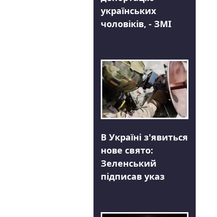
українських
чоловіків, - ЗМІ
В Україні з'явиться
нове свято:
Зеленський
підписав указ