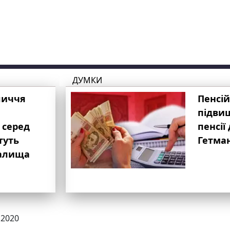
ДУМКИ
личчя
Пенсій
підвищ
 серед
пенсії 
туть
Гетма
валища
.2020