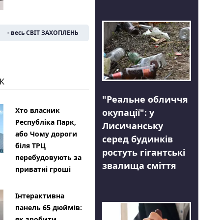
- весь СВІТ ЗАХОПЛЕНЬ
К
"Реальне обличчя
Хто власник
окупації": у
Республіка Парк,
Лисичанську
або Чому дороги
серед будинків
біля ТРЦ
ростуть гігантські
перебудовують за
звалища сміття
приватні гроші
Інтерактивна
панель 65 дюймів:
як зробити