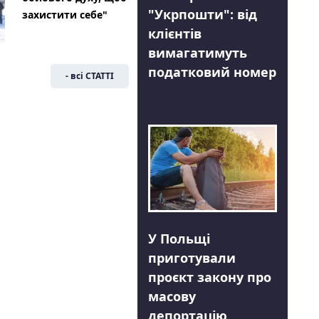
"Укрпошти": від
захистити себе"
клієнтів
вимагатимуть
податковий номер
- всі СТАТТІ
У Польщі
приготували
проєкт закону про
масову
депортацію