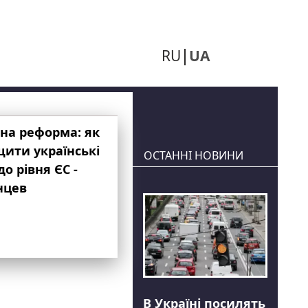
RU
UA
на реформа: як
ити українські
ОСТАННІ НОВИНИ
до рівня ЄС -
нцев
В Україні посилять