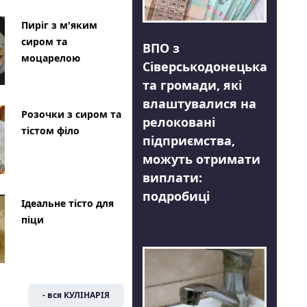
Пиріг з м'яким
сиром та
ВПО з
моцарелою
Сіверськодонецька
та громади, які
влаштувалися на
Розочки з сиром та
релоковані
тістом філо
підприємства,
можуть отримати
виплати:
подробиці
Ідеальне тісто для
піци
- вся КУЛІНАРІЯ