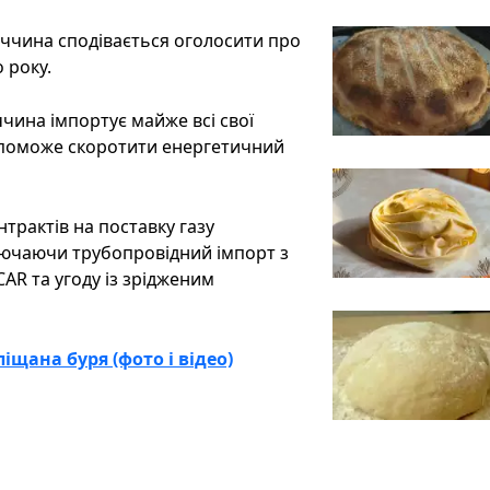
еччина сподівається оголосити про
 року.
ччина імпортує майже всі свої
допоможе скоротити енергетичний
трактів на поставку газу
лючаючи трубопровідний імпорт з
R та угоду із зрідженим
щана буря (фото і відео)