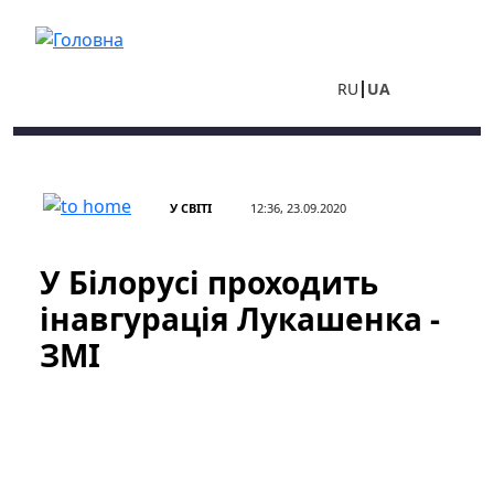
Перейти до основного вмісту
RU
UA
У СВІТІ
12:36, 23.09.2020
У Білорусі проходить
інавгурація Лукашенка -
ЗМІ