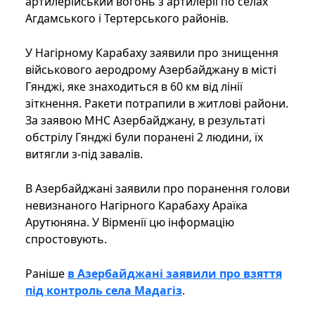
артилерійський вогонь з артилерії по селах
Агдамського і Тертерського районів.
У Нагірному Карабаху заявили про знищення
військового аеродрому Азербайджану в місті
Гянджі, яке знаходиться в 60 км від лінії
зіткнення. Ракети потрапили в житлові райони.
За заявою МНС Азербайджану, в результаті
обстрілу Гянджі були поранені 2 людини, їх
витягли з-під завалів.
В Азербайджані заявили про поранення голови
невизнаного Нагірного Карабаху Араїка
Арутюняна. У Вірменії цю інформацію
спростовують.
Раніше
в Азербайджані заявили про взяття
під контроль села Мадагіз
.