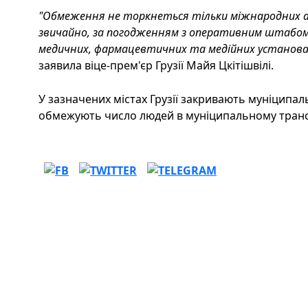
"Обмеження не торкнеться тільки міжнародних а
звичайно, за погодженням з оперативним штабом
медичних, фармацевтичних та медійних установах 
заявила віце-прем'єр Грузії Майя Цкітішвілі.
У зазначених містах Грузії закривають муніципальн
обмежують число людей в муніципальному транс