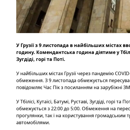
У Грузії з 9 листопада в найбільших містах в
годину. Комендантська година діятиме у Тбілісі
Зугдіді, горі та Поті.
У найбільших містах Грузії через пандемію COVID
обмеження. З 9 листопада обмежується пересуван
повідомляє Час Пік з посиланням на зарубіжні ЗМ
У Тбілісі, Кутаїсі, Батумі, Руставі, Зугдіді, горі т
обмежується з 22:00 до 5:00. Обмеження на пере
прогулянки, так і на користування громадським
автомобілями.