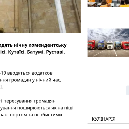
водять нічну комендантську
, Кутаїсі, Батумі, Руставі,
-19 вводяться додаткові
ня громадян у нічний час,
І.
а Поті пересування громадян
сування поширюються як на піші
 транспортом та особистими
КУЛІНАРІЯ