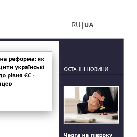
RU
UA
на реформа: як
ити українські
ОСТАННІ НОВИНИ
до рівня ЄС -
нцев
Черга на півроку