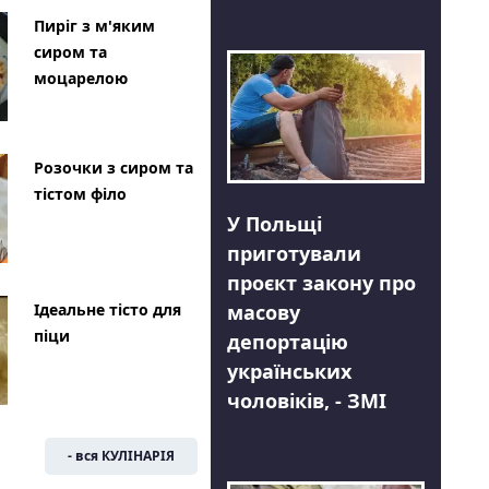
Пиріг з м'яким
сиром та
моцарелою
Розочки з сиром та
тістом філо
У Польщі
приготували
проєкт закону про
Ідеальне тісто для
масову
піци
депортацію
українських
чоловіків, - ЗМІ
- вся КУЛІНАРІЯ