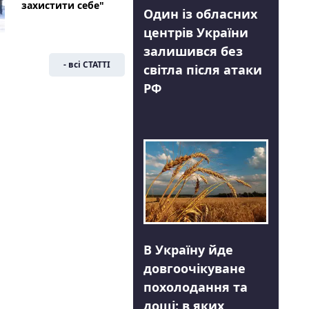
захистити себе"
Один із обласних
центрів України
залишився без
- всі СТАТТІ
світла після атаки
РФ
В Україну йде
довгоочікуване
похолодання та
дощі: в яких