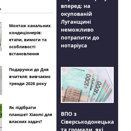
вперед: на
Ь
окупованій
Луганщині
Монтаж канальних
неможливо
кондиціонерів:
потрапити до
етапи, вимоги та
нотаріуса
особливості
встановлення
Подарунки до Дня
вчителя: вивчаємо
тренди 2026 року
Як підібрати
ВПО з
планшет Xiaomi для
Сіверськодонецька
власних задач?
та громади, які