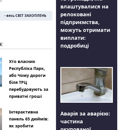
влаштувалися на
релоковані
- весь СВІТ ЗАХОПЛЕНЬ
підприємства,
можуть отримати
виплати:
К
подробиці
Хто власник
Республіка Парк,
або Чому дороги
біля ТРЦ
перебудовують за
приватні гроші
Інтерактивна
Аварія за аварією:
панель 65 дюймів:
частина
як зробити
окупованої