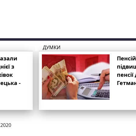
ДУМКИ
казали
Пенсій
ієї з
підвищ
хівок
пенсії 
ецька -
Гетма
.2020