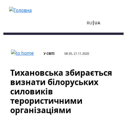
Перейти до основного вмісту
RU
UA
У СВІТІ
08:35, 21.11.2020
Тихановська збирається
визнати білоруських
силовиків
терористичними
організаціями