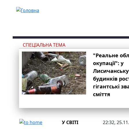
Перейти до основного вмісту
СПЕЦІАЛЬНА ТЕМА
"Реальне об
окупації": у
Лисичанську
будинків рос
гігантські з
сміття
У СВІТІ
22:32, 25.11