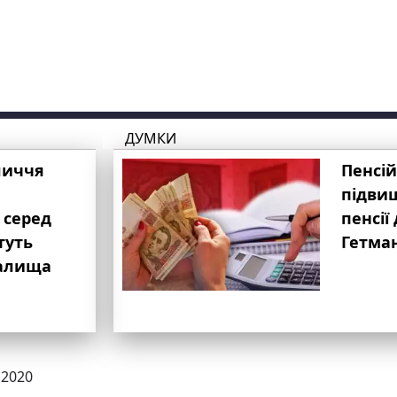
ДУМКИ
личчя
Пенсій
підвищ
 серед
пенсії 
туть
Гетма
валища
.2020