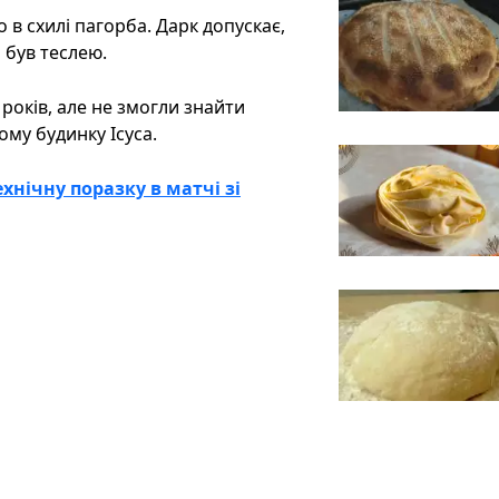
 в схилі пагорба. Дарк допускає,
 був теслею.
років, але не змогли знайти
ому будинку Ісуса.
хнічну поразку в матчі зі