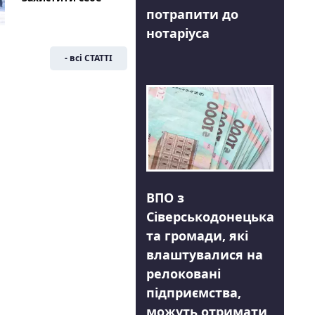
потрапити до
нотаріуса
- всі СТАТТІ
ВПО з
Сіверськодонецька
та громади, які
влаштувалися на
релоковані
підприємства,
можуть отримати