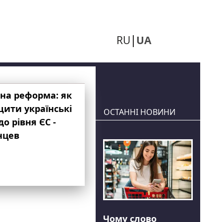
RU
UA
на реформа: як
ити українські
ОСТАННІ НОВИНИ
до рівня ЄС -
нцев
Чому слово