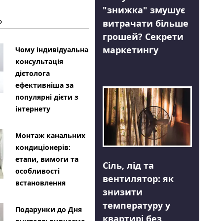
"знижка" змушує
Ь
витрачати більше
грошей? Секрети
маркетингу
Чому індивідуальна
консультація
дієтолога
ефективніша за
популярні дієти з
інтернету
Монтаж канальних
кондиціонерів:
етапи, вимоги та
Сіль, лід та
особливості
вентилятор: як
встановлення
знизити
температуру у
Подарунки до Дня
квартирі без