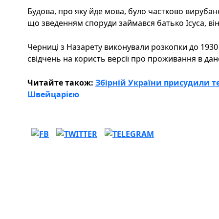
Будова, про яку йде мова, було частково вирубано
що зведенням споруди займався батько Ісуса, він
Черниці з Назарету виконували розкопки до 1930 
свідчень на користь версії про проживання в дан
Читайте також:
Збірній України присудили те
Швейцарією