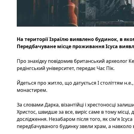
На території Ізраїлю виявлено будинок, в яко
Передбачуване місце проживання Ісуса виявл
Про знахідку повідомив британський археолог Ке
редінгський університет, передає Час Пік.
Йдеться про житло, що датується I століттям н.е.
монастирем.
За словами Дарка, візантійці і хрестоносці залиш
Христос, швидше за все, виріс саме в тому місці, 
дослідження. Незабаром після того, як сім'я Ісуса 
передбачуваного будинку звели храм, а навколо