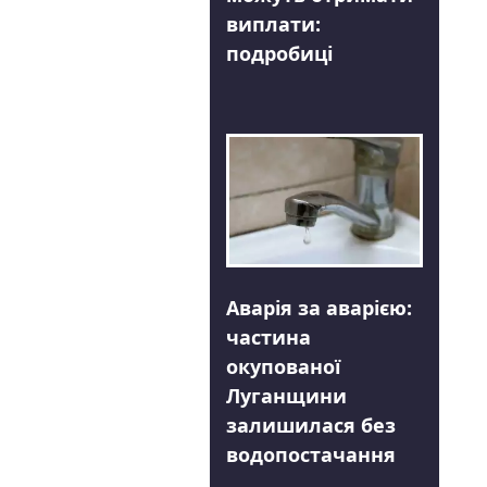
виплати:
подробиці
Аварія за аварією:
частина
окупованої
Луганщини
залишилася без
водопостачання