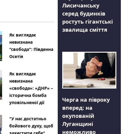
Лисичанську
серед будинків
ростуть гігантські
звалища сміття
Як виглядає
невизнана
"свобода": Південна
Осетія
Як виглядає
невизнана
«свобода»: «ДНР» –
історична бомба
Черга на півроку
уповільненої дії
вперед: на
окупованій
"У нас достатньо
Луганщині
бойового духу, щоб
неможливо
захистити себе"