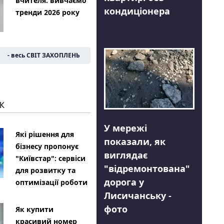
вчителя: вивчаємо
кондиціонера
тренди 2026 року
- весь СВІТ ЗАХОПЛЕНЬ
К
У мережі
Які рішення для
показали, як
бізнесу пропонує
виглядає
"Київстар": сервіси
"відремонтована"
для розвитку та
дорога у
оптимізації роботи
Лисичанську -
фото
Як купити
красивий номер