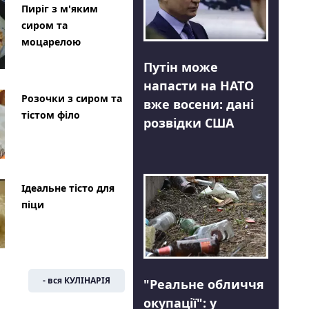
Пиріг з м'яким
сиром та
моцарелою
Путін може
напасти на НАТО
Розочки з сиром та
вже восени: дані
тістом філо
розвідки США
Ідеальне тісто для
піци
- вся КУЛІНАРІЯ
"Реальне обличчя
окупації": у