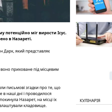
му потенційно міг вирости Ісус.
ено в Назареті.
н Дарк, який представляє
, воно приховане під місцевим
или письмові згадки про те, що
де в наші дні і проводилося
покинула Назарет, на місці їх
КУЛІНАРІЯ
 влаштували кладовище.