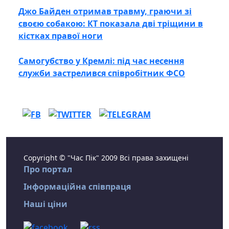
Джо Байден отримав травму, граючи зі
своєю собакою: КТ показала дві тріщини в
кістках правої ноги
Самогубство у Кремлі: під час несення
служби застрелився співробітник ФСО
Copyright © "Час Пік" 2009 Всі права захищені
Про портал
Інформаційна співпраця
Наші ціни