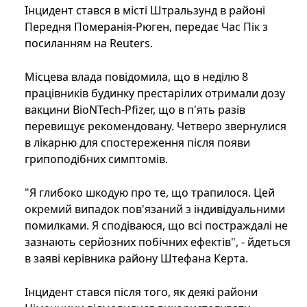
Інцидент стався в місті Штральзунд в районі
Передня Померанія-Рюген, передає Час Пік з
посиланням на Reuters.
Місцева влада повідомила, що в неділю 8
працівників будинку престарілих отримали дозу
вакцини BioNTech-Pfizer, що в п'ять разів
перевищує рекомендовану. Четверо звернулися
в лікарню для спостереження після появи
грипоподібних симптомів.
"Я глибоко шкодую про те, що трапилося. Цей
окремий випадок пов'язаний з індивідуальними
помилками. Я сподіваюся, що всі постраждалі не
зазнають серйозних побічних ефектів", - йдеться
в заяві керівника району Штефана Керта.
Інцидент стався після того, як деякі райони