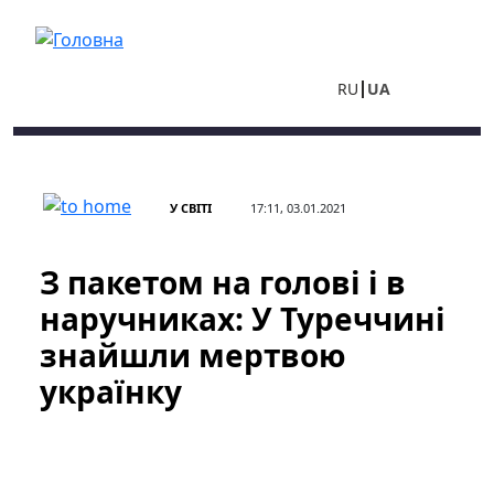
Перейти до основного вмісту
RU
UA
У СВІТІ
17:11, 03.01.2021
З пакетом на голові і в
наручниках: У Туреччині
знайшли мертвою
українку