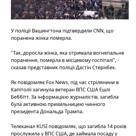
У поліції Вашингтона підтвердили CNN, що
поранена жінка померла.
"Так, доросла жінка, яка отримала вогнепальне
поранення, померла в місцевому госпіталі", -
сказав представник поліції Дастін Стернбек.
Як повідомляє Fox News, під час стрілянини в
Капітолії загинула ветеран ВПС США Ешлі
Беббітт. За інформацією журналістів, загибла
була активною прихильницею чинного
президента Дональда Трампа.
Телеканал KUSI повідомляє, що загибла 14 років
прослужила у ВПС США, де займала посаду у