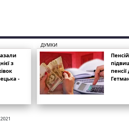
ДУМКИ
казали
Пенсій
ієї з
підвищ
хівок
пенсії 
ецька -
Гетма
.2021