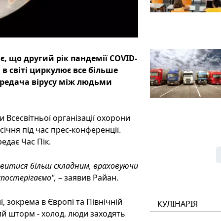
є, що другий рік пандемії COVID-
в світі циркулює все більше
передача вірусу між людьми
Всесвітньої організації охорони
ічня під час прес-конференції.
редає Час Пік.
иявитися більш складним, враховуючи
спостерігаємо",
– заявив Райан.
, зокрема в Європі та Північній
КУЛІНАРІЯ
ий шторм - холод, люди заходять