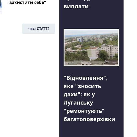
захистити себе"
виплати
- всі СТАТТІ
"Відновлення",
яке "зносить
дахи": як у
Луганську
"ремонтують"
багатоповерхівки