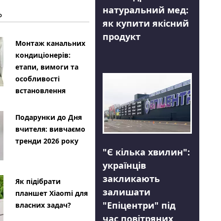
натуральний мед:
Ь
як купити якісний
продукт
Монтаж канальних
кондиціонерів:
етапи, вимоги та
особливості
встановлення
Подарунки до Дня
вчителя: вивчаємо
тренди 2026 року
"Є кілька хвилин":
українців
закликають
Як підібрати
залишати
планшет Xiaomi для
"Епіцентри" під
власних задач?
час повітряних