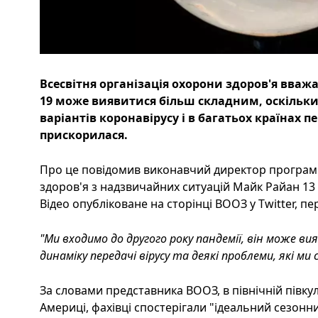
Всесвітня організація охорони здоров'я вважа
19 може виявитися більш складним, оскільки 
варіантів коронавірусу і в багатьох країнах 
прискорилася.
Про це повідомив виконавчий директор програми 
здоров'я з надзвичайних ситуацій Майк Райан 13 с
Відео опубліковане на сторінці ВООЗ у Twitter, пе
"Ми входимо до другого року пандемії, він може в
динаміку передачі вірусу та деякі проблеми, які ми 
За словами представника ВООЗ, в північній півкулі
Америці, фахівці спостерігали "ідеальний сезонн