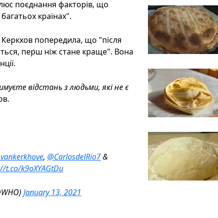
люс поєднання факторів, що
багатьох країнах".
 Керкхов попередила, що "після
иться, перш ніж стане краще". Вона
ції.
муєте відстань з людьми, які не є
ов.
ankerkhove
,
@CarlosdelRio7
&
://t.co/k9oXYAGtDu
(@WHO)
January 13, 2021