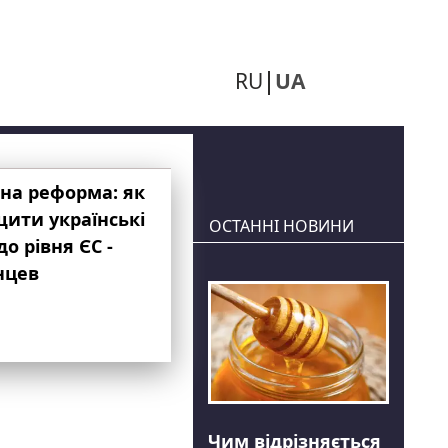
RU
UA
на реформа: як
ити українські
ОСТАННІ НОВИНИ
до рівня ЄС -
нцев
Чим відрізняється