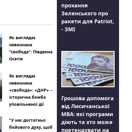
прохання
Зеленського про
ракети для Patriot,
- ЗМІ
Як виглядає
невизнана
"свобода": Південна
Осетія
Як виглядає
невизнана
«свобода»: «ДНР» –
історична бомба
Грошова допомога
уповільненої дії
від Лисичанської
МВА: які програми
"У нас достатньо
діють та хто може
бойового духу, щоб
претендувати на