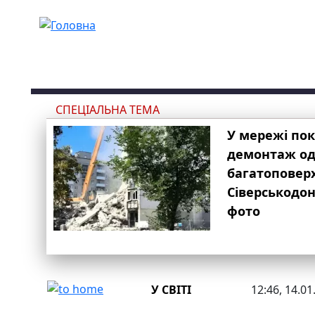
Перейти до основного вмісту
СПЕЦІАЛЬНА ТЕМА
У мережі по
демонтаж одн
багатоповер
Сіверськодон
фото
У СВІТІ
12:46, 14.01