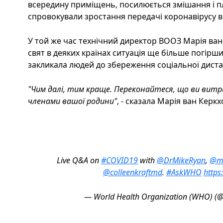
всередину приміщень, посилюється змішання і п
спровокували зростання передачі коронавірусу в 
У той же час технічний директор ВООЗ Марія ван
свят в деяких країнах ситуація ще більше погірш
закликала людей до збереження соціальної дистан
"Чим далі, тим краще. Переконайтеся, що ви витри
членами вашої родини"
, - сказала Марія ван Керкх
Live Q&A on
#COVID19
with
@DrMikeRyan
,
@mv
@colleenkraftmd
.
#AskWHO
https
— World Health Organization (WHO) 