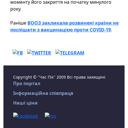
моменту його закриття на початку минулого
року.
Раніше
ВООЗ закликала розвинені країни не
поспішати з вакцинацією проти COVID-19
.
Copyright © "Час Пік" 2009 Всі права захищені
Про портал
Інформаційна співпраця
Наші ціни