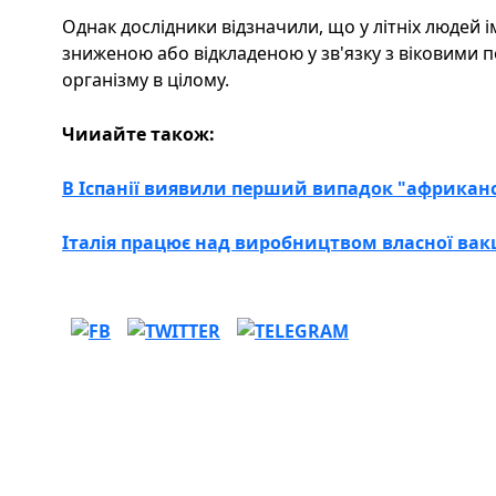
Однак дослідники відзначили, що у літніх людей і
зниженою або відкладеною у зв'язку з віковими п
організму в цілому.
Чииайте також:
В Іспанії виявили перший випадок "африкан
Італія працює над виробництвом власної вак