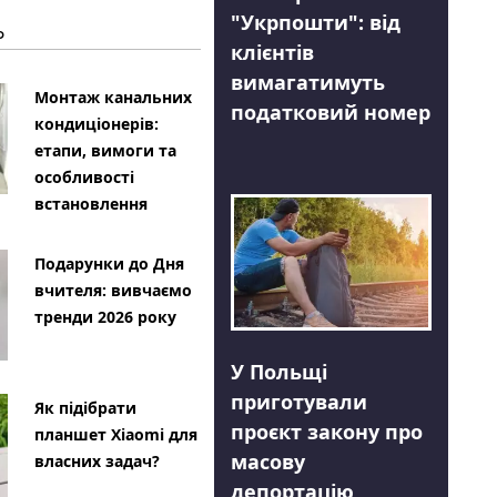
"Укрпошти": від
Ь
клієнтів
вимагатимуть
Монтаж канальних
податковий номер
кондиціонерів:
етапи, вимоги та
особливості
встановлення
Подарунки до Дня
вчителя: вивчаємо
тренди 2026 року
У Польщі
приготували
Як підібрати
проєкт закону про
планшет Xiaomi для
масову
власних задач?
депортацію