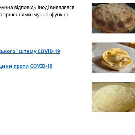
мунна відповідь іноді виявлявся
огіршеннями імунної функції
ського" штаму COVID-19
цини проти COVID-19