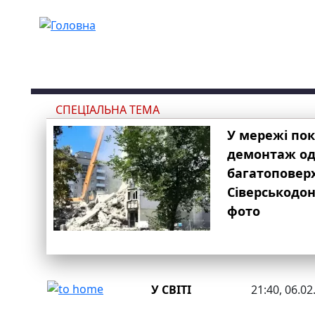
Перейти до основного вмісту
СПЕЦІАЛЬНА ТЕМА
У мережі по
демонтаж одн
багатоповер
Сіверськодон
фото
У СВІТІ
21:40, 06.02