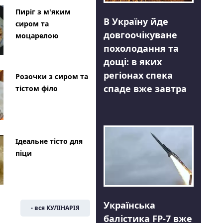
Пиріг з м'яким
В Україну йде
сиром та
довгоочікуване
моцарелою
похолодання та
дощі: в яких
регіонах спека
Розочки з сиром та
спаде вже завтра
тістом філо
Ідеальне тісто для
піци
Українська
- вся КУЛІНАРІЯ
балістика FP-7 вже