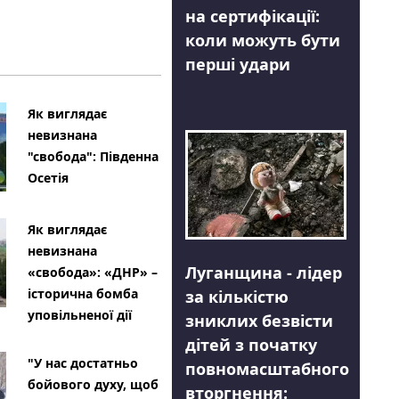
на сертифікації:
коли можуть бути
перші удари
Як виглядає
невизнана
"свобода": Південна
Осетія
Як виглядає
невизнана
Луганщина - лідер
«свобода»: «ДНР» –
історична бомба
за кількістю
уповільненої дії
зниклих безвісти
дітей з початку
"У нас достатньо
повномасштабного
бойового духу, щоб
вторгнення: