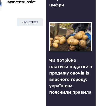
захистити себе"
цифри
- всі СТАТТІ
Чи потрібно
платити податки з
продажу овочів із
власного городу:
українцям
пояснили правила