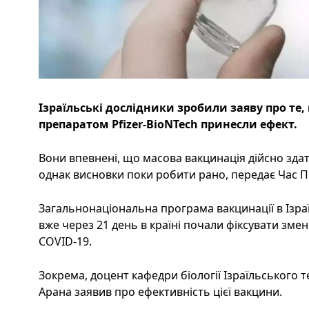
Ізраїльські дослідники зробили заяву про те,
препаратом Pfizer-BioNTech принесли ефект.
Вони впевнені, що масова вакцинація дійсно зд
однак висновки поки робити рано, передає Час Пі
Загальнонаціональна програма вакцинації в Ізраїл
вже через 21 день в країні почали фіксувати зме
COVID-19.
Зокрема, доцент кафедри біології Ізраїльського т
Арана заявив про ефективність цієї вакцини.