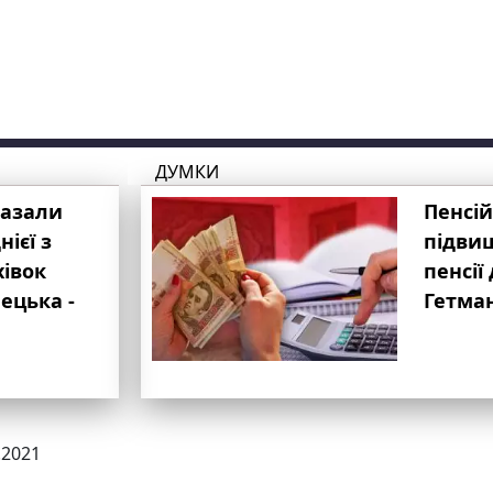
ДУМКИ
казали
Пенсій
ієї з
підвищ
хівок
пенсії 
ецька -
Гетма
.2021