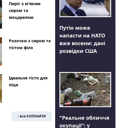
Пиріг з м'яким
сиром та
моцарелою
Путін може
напасти на НАТО
Розочки з сиром та
вже восени: дані
тістом філо
розвідки США
Ідеальне тісто для
піци
- вся КУЛІНАРІЯ
"Реальне обличчя
окупації": у