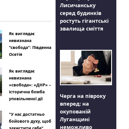
Лисичанську
серед будинків
ростуть гігантські
звалища сміття
Як виглядає
невизнана
"свобода": Південна
Осетія
Як виглядає
невизнана
«свобода»: «ДНР» –
історична бомба
Черга на півроку
уповільненої дії
вперед: на
окупованій
"У нас достатньо
Луганщині
бойового духу, щоб
неможливо
захистити себе"