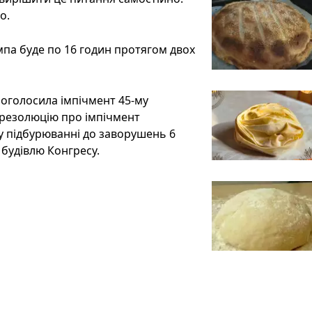
о.
мпа буде по 16 годин протягом двох
 оголосила імпічмент 45-му
 резолюцію про імпічмент
у підбурюванні до заворушень 6
 будівлю Конгресу.