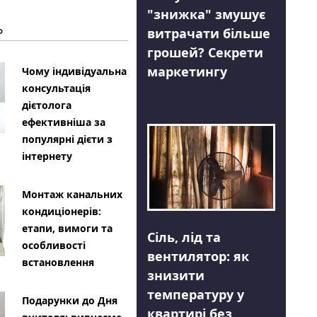
"знижка" змушує
Ь
витрачати більше
грошей? Секрети
маркетингу
Чому індивідуальна
консультація
дієтолога
ефективніша за
популярні дієти з
інтернету
Монтаж канальних
кондиціонерів:
етапи, вимоги та
Сіль, лід та
особливості
вентилятор: як
встановлення
знизити
температуру у
Подарунки до Дня
квартирі без