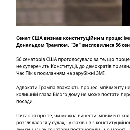
Сенат США визнав конституційним процес ім
Дональдом Трампом. "За" висловилися 56 сенат
56 сенаторів США проголосувало за те, що проц
не суперечить Конституції, до демократів приєдн
Час Пік з посиланням на зарубіжні ЗМІ.
Адвокати Трампа вважають процес імпічменту не
колишній глава Білого дому не може постати пере
посади.
Питання про те, чи можна винести імпічмент ко
розглядалося у судах, і у фахівців з конституційно
думки. Однак сенатори постановили, що можуть 