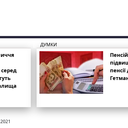
ДУМКИ
личчя
Пенсій
підвищ
 серед
пенсії 
туть
Гетма
валища
.2021