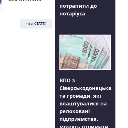
потрапити до
нотаріуса
- всі СТАТТІ
ВПО з
Сіверськодонецька
та громади, які
влаштувалися на
релоковані
підприємства,
можуть отримати