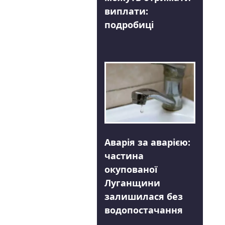
виплати:
подробиці
Аварія за аварією:
частина
окупованої
Луганщини
залишилася без
водопостачання