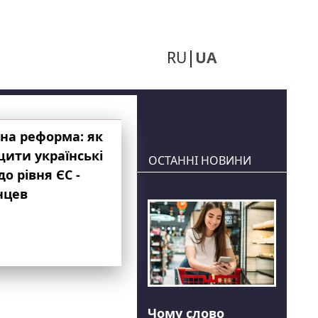
RU
UA
на реформа: як
ити українські
ОСТАННІ НОВИНИ
до рівня ЄС -
нцев
Чому слово