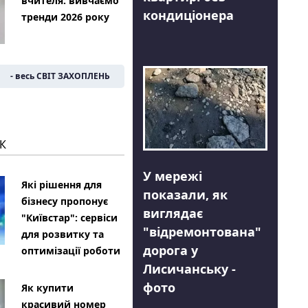
вчителя: вивчаємо
кондиціонера
тренди 2026 року
- весь СВІТ ЗАХОПЛЕНЬ
К
У мережі
Які рішення для
показали, як
бізнесу пропонує
виглядає
"Київстар": сервіси
"відремонтована"
для розвитку та
дорога у
оптимізації роботи
Лисичанську -
фото
Як купити
красивий номер