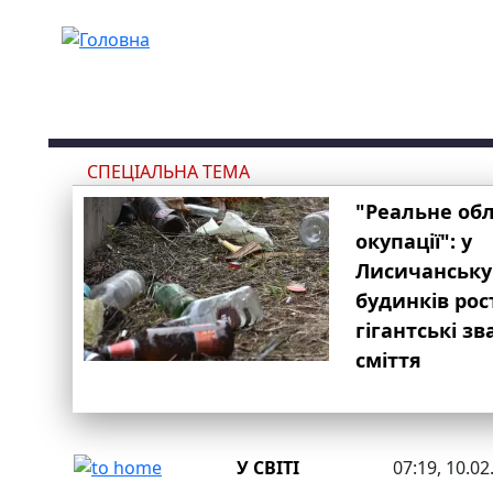
Перейти до основного вмісту
СПЕЦІАЛЬНА ТЕМА
"Реальне об
окупації": у
Лисичанську
будинків рос
гігантські з
сміття
У СВІТІ
07:19, 10.02