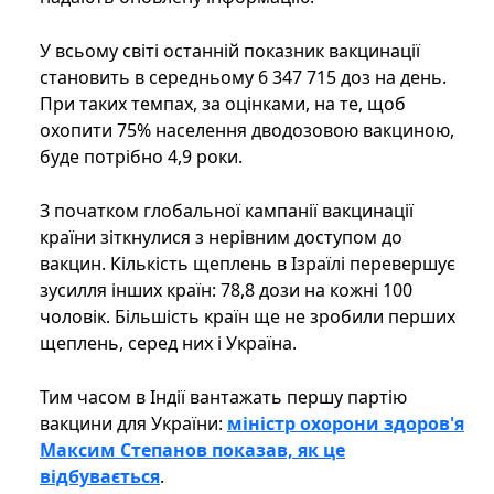
У всьому світі останній показник вакцинації
становить в середньому 6 347 715 доз на день.
При таких темпах, за оцінками, на те, щоб
охопити 75% населення дводозовою вакциною,
буде потрібно 4,9 роки.
З початком глобальної кампанії вакцинації
країни зіткнулися з нерівним доступом до
вакцин. Кількість щеплень в Ізраїлі перевершує
зусилля інших країн: 78,8 дози на кожні 100
чоловік. Більшість країн ще не зробили перших
щеплень, серед них і Україна.
Тим часом в Індії вантажать першу партію
вакцини для України:
міністр охорони здоров'я
Максим Степанов показав, як це
відбувається
.