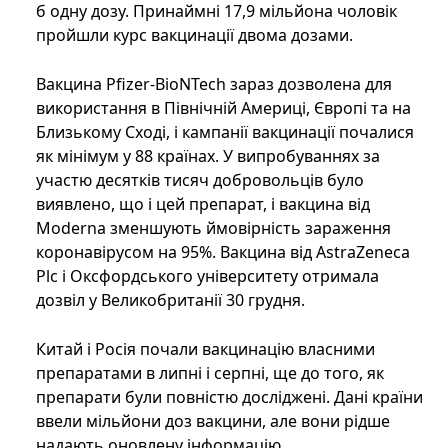
б одну дозу. Принаймні 17,9 мільйона чоловік
пройшли курс вакцинації двома дозами.
Вакцина Pfizer-BioNTech зараз дозволена для
використання в Північній Америці, Європі та на
Близькому Сході, і кампанії вакцинації почалися
як мінімум у 88 країнах. У випробуваннях за
участю десятків тисяч добровольців було
виявлено, що і цей препарат, і вакцина від
Moderna зменшують ймовірність зараження
коронавірусом на 95%. Вакцина від AstraZeneca
Plc і Оксфордського університету отримала
дозвіл у Великобританії 30 грудня.
Китай і Росія почали вакцинацію власними
препаратами в липні і серпні, ще до того, як
препарати були повністю досліджені. Дані країни
ввели мільйони доз вакцини, але вони рідше
надають оновлену інформацію.