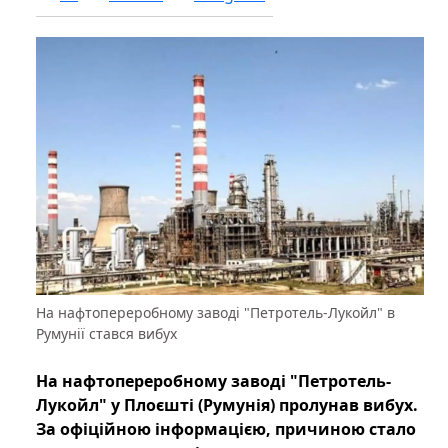
На нафтопереробному заводі "Петротель-Лукойл" в
Румунії стався вибух
На нафтопереробному заводі "Петротель-
Лукойл" у Плоєшті (Румунія) пролунав вибух.
За офіційною інформацією, причиною стало