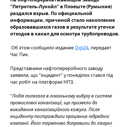
"Петротель-Лукойл" в Плоеште (Румыния)
раздался взрыв. По официальной
информации, причиной стало накопление
образовавшихся газов в результате утечки
отходов в канал для осмотра трубопроводов.
Об этом сообщило издание
Digi24
, передает
Час Пик.
Представники нафтопереробного заводу
заявили, що "інцидент" у понеділок стався під
час робіт на платформі НПЗ.
"
Подія полягала в локальному вибуху в системі
промислової каналізації, що призвело до
викидання каналізаційного кожуха. Після
інциденту постраждали працівник підрядної
компанії. Його терміново доправили до лікарні