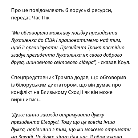
Про це повідомляють білоруські ресурси,
передає Час Пік.
"Ми обговорили можливу поїздку президента
Лукашенка до США і працюватимемо над тим,
щоб її організувати. Президент Трамп постійно
згадує президента Лукашенка як свого доброго
друга, шановного світового лідера",
- сказав Коул.
Спецпредставник Трампа додав, що обговорив
із білоруським диктатором, що він думає про
конфлікт на Близькому Сході і як він може
вирішитись.
"Дуже цінно завжди отримувати думку
президента Білорусі. Тому що це зовсім інша
думка, порівняно з тим, що ми можемо отримати
на Заході. Це дуже цінно для нас. Я обов'язково