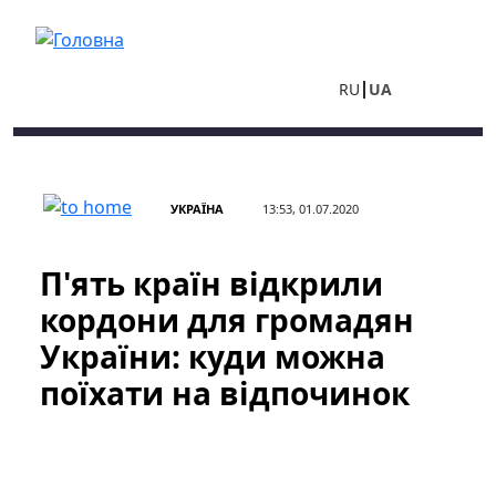
Перейти до основного вмісту
RU
UA
УКРАЇНА
13:53, 01.07.2020
П'ять країн відкрили
кордони для громадян
України: куди можна
поїхати на відпочинок