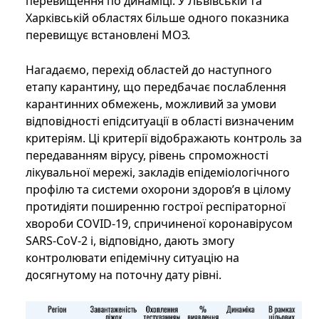
перевищення по динаміці. У Львівській та
Харківській областях більше одного показника
перевищує встановлені МОЗ.
Нагадаємо, перехід областей до наступного
етапу карантину, що передбачає послаблення
карантинних обмежень, можливий за умови
відповідності епідситуації в області визначеним
критеріям. Ці критерії відображають контроль за
передаванням вірусу, рівень спроможності
лікувальної мережі, закладів епідеміологічного
профілю та системи охорони здоров’я в цілому
протидіяти поширенню гострої респіраторної
хвороби COVID-19, спричиненої коронавірусом
SARS-CoV-2 і, відповідно, дають змогу
контролювати епідемічну ситуацію на
досягнутому на поточну дату рівні.