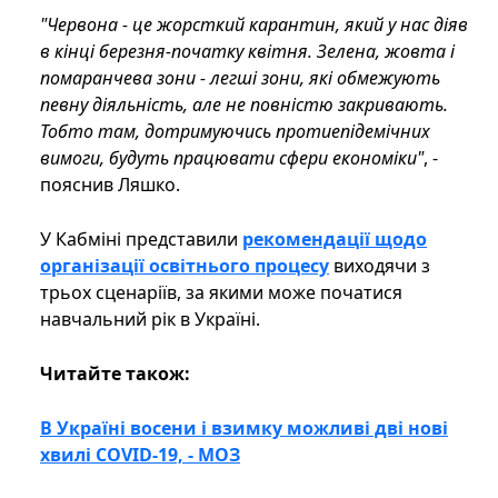
"Червона - це жорсткий карантин, який у нас діяв
в кінці березня-початку квітня. Зелена, жовта і
помаранчева зони - легші зони, які обмежують
певну діяльність, але не повністю закривають.
Тобто там, дотримуючись протиепідемічних
вимоги, будуть працювати сфери економіки"
, -
пояснив Ляшко.
У Кабміні представили
рекомендації щодо
організації освітнього процесу
виходячи з
трьох сценаріїв, за якими може початися
навчальний рік в Україні.
Читайте також:
В Україні восени і взимку можливі дві нові
хвилі COVID-19, - МОЗ