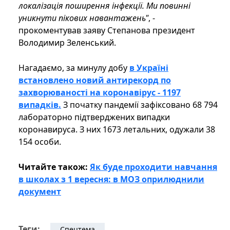
локалізація поширення інфекції. Ми повинні
уникнути пікових навантажень"
, -
прокоментував заяву Степанова президент
Володимир Зеленський.
Нагадаємо, за минулу добу
в Україні
встановлено новий антирекорд по
захворюваності на коронавірус - 1197
випадків.
З початку пандемії зафіксовано 68 794
лабораторно підтверджених випадки
коронавируса. З них 1673 летальних, одужали 38
154 особи.
Читайте також:
Як буде проходити навчання
в школах з 1 вересня: в МОЗ оприлюднили
документ
Теги:
Спецтема