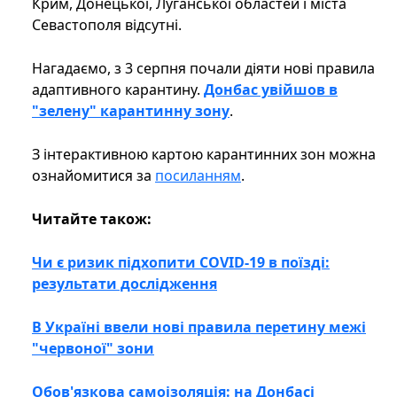
Крим, Донецької, Луганської областей і міста
Севастополя відсутні.
Нагадаємо, з 3 серпня почали діяти нові правила
адаптивного карантину.
Донбас увійшов в
"зелену" карантинну зону
.
З інтерактивною картою карантинних зон можна
ознайомитися за
посиланням
.
Читайте також:
Чи є ризик підхопити COVID-19 в поїзді:
результати дослідження
В Україні ввели нові правила перетину межі
"червоної" зони
Обов'язкова самоізоляція: на Донбасі