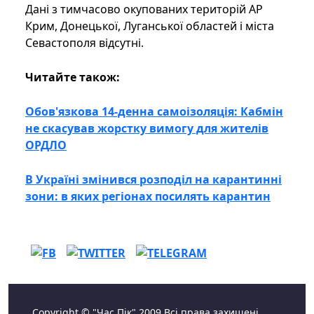
Дані з тимчасово окупованих територій АР
Крим, Донецької, Луганської областей і міста
Севастополя відсутні.
Читайте також:
Обов'язкова 14-денна самоізоляція: Кабмін
не скасував жорстку вимогу для жителів
ОРДЛО
В Україні змінився розподіл на карантинні
зони: в яких регіонах посилять карантин
Copyright © "Час Пік" 2009 Всі права захищені