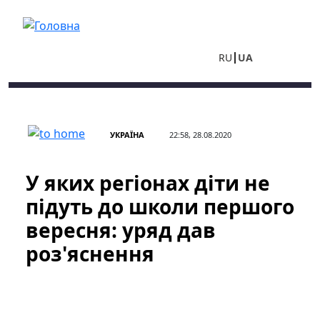
Перейти до основного вмісту
RU
UA
УКРАЇНА
22:58, 28.08.2020
У яких регіонах діти не
підуть до школи першого
вересня: уряд дав
роз'яснення