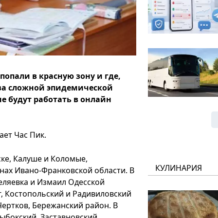
опали в красную зону и где,
-за сложной эпидемической
 будут работать в онлайн
ает Час Пик.
ске, Калуше и Коломые,
КУЛИНАРИЯ
нах Ивано-Франковской области. В
еляевка и Измаил Одесской
г, Костопольский и Радивиловский
Чертков, Бережанский район. В
ыбокский, Заставновский,