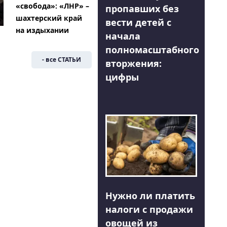
«свобода»: «ЛНР» –
пропавших без
шахтерский край
вести детей с
на издыхании
начала
полномасштабного
- все СТАТЬИ
вторжения:
цифры
Нужно ли платить
налоги с продажи
овощей из