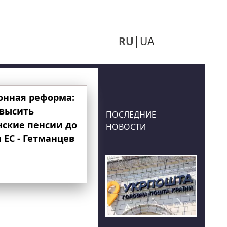
RU
UA
онная реформа:
овысить
ПОСЛЕДНИЕ
нские пенсии до
НОВОСТИ
 ЕС - Гетманцев