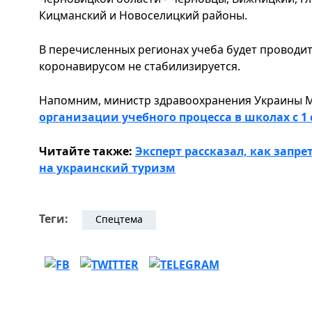
Кицманский и Новоселицкий районы.
В перечисленных регионах учеба будет проводит
коронавирусом не стабилизируется.
Напомним, министр здравоохранения Украины 
организации учебного процесса в школах с 1 
Читайте также:
Эксперт рассказал, как запре
на украинский туризм
Теги:
Спецтема