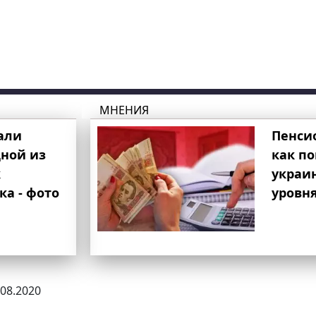
МНЕНИЯ
али
Пенси
ной из
как п
к
украи
ка - фото
уровня
.08.2020