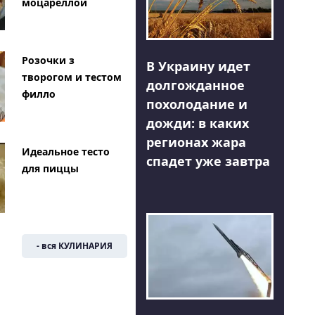
моцареллой
Розочки з
В Украину идет
творогом и тестом
долгожданное
филло
похолодание и
дожди: в каких
регионах жара
Идеальное тесто
спадет уже завтра
для пиццы
- вся КУЛИНАРИЯ