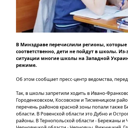
В Минздраве перечислили регионы, которые п
соответственно, дети не пойдут в школы. Из
ситуации многие школы на Западной Украине
режиме.
Об этом сообщает пресс-центр ведомства, перед
Так, в школы запретили ходить в Ивано-Франков
Городенковском, Косовском и Тисменицком райо
перечень районов красной зоны попали также Б
области. В Ровенской области это Дубно и Остро
районы. В Тернопольской области - Бережаны и 
Черновицкой области - Черновцы, Вижницкий, Гл