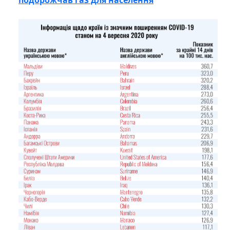
подорожчав газ для населення