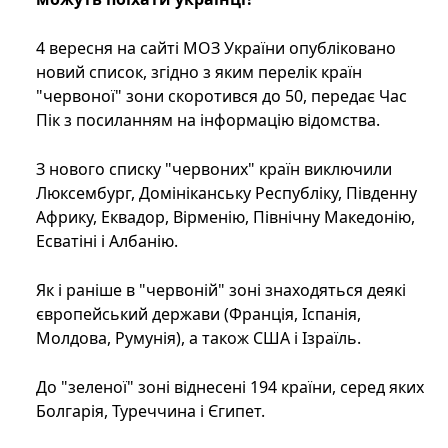
4 вересня на сайті МОЗ України опубліковано
новий список, згідно з яким перелік країн
"червоної" зони скоротився до 50, передає Час
Пік з посиланням на інформацію відомства.
З нового списку "червоних" країн виключили
Люксембург, Домініканську Республіку, Південну
Африку, Еквадор, Вірменію, Північну Македонію,
Есватіні і Албанію.
Як і раніше в "червоній" зоні знаходяться деякі
європейський держави (Франція, Іспанія,
Молдова, Румунія), а також США і Ізраїль.
До "зеленої" зоні віднесені 194 країни, серед яких
Болгарія, Туреччина і Єгипет.