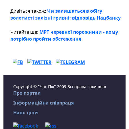
Дивіться також:
Чи залишаться в обігу
золотисті залізні гривні: відповідь Нацбанку
Читайте ще:
МРТ черевної порожнини - кому
потрібно пройти обстеження
Copyright © "Час Пік" 2009 Всі права захищені
Про портал
Інформаційна співпраця
Наші ціни