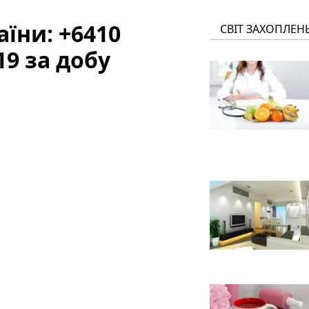
їни: +6410
СВІТ ЗАХОПЛЕН
9 за добу