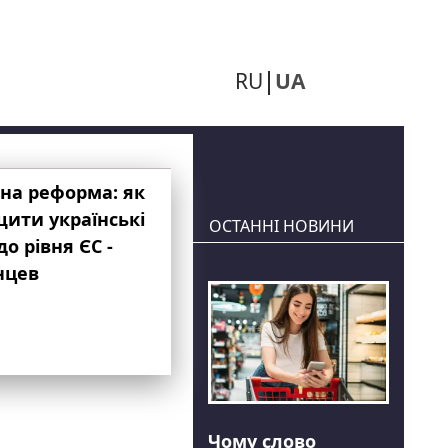
RU
UA
на реформа: як
ити українські
ОСТАННІ НОВИНИ
до рівня ЄС -
нцев
Чому слово