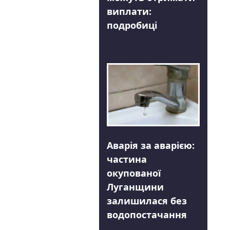
виплати:
подробиці
Аварія за аварією:
частина
окупованої
Луганщини
залишилася без
водопостачання