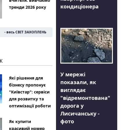
вчителя: вивчаємо
кондиціонера
тренди 2026 року
- весь СВІТ ЗАХОПЛЕНЬ
К
У мережі
Які рішення для
показали, як
бізнесу пропонує
виглядає
"Київстар": сервіси
"відремонтована"
для розвитку та
дорога у
оптимізації роботи
Лисичанську -
фото
Як купити
красивий номер