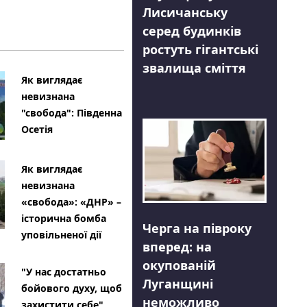
Лисичанську
серед будинків
ростуть гігантські
звалища сміття
Як виглядає
невизнана
"свобода": Південна
Осетія
Як виглядає
невизнана
«свобода»: «ДНР» –
історична бомба
Черга на півроку
уповільненої дії
вперед: на
окупованій
"У нас достатньо
Луганщині
бойового духу, щоб
неможливо
захистити себе"