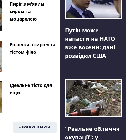
Пиріг з м'яким
сиром та
моцарелою
Путін може
напасти на НАТО
Розочки з сиром та
вже восени: дані
тістом філо
розвідки США
Ідеальне тісто для
піци
- вся КУЛІНАРІЯ
"Реальне обличчя
окупації": у