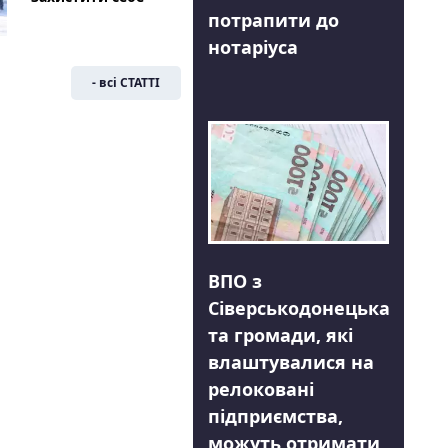
потрапити до
нотаріуса
- всі СТАТТІ
ВПО з
Сіверськодонецька
та громади, які
влаштувалися на
релоковані
підприємства,
можуть отримати