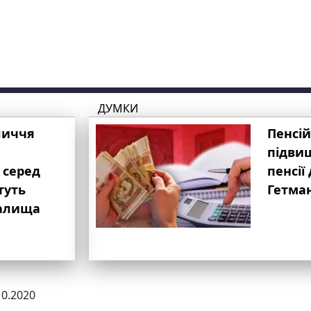
ДУМКИ
личчя
Пенсій
підвищ
 серед
пенсії 
туть
Гетма
валища
10.2020