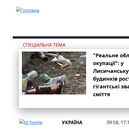
Перейти до основного вмісту
СПЕЦІАЛЬНА ТЕМА
"Реальне об
окупації": у
Лисичанську
будинків рос
гігантські з
сміття
УКРАЇНА
09:58, 17.