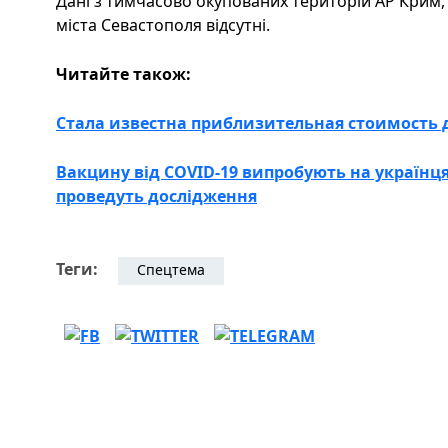
Дані з тимчасово окупованих територій АР Крим, 
міста Севастополя відсутні.
Читайте також:
Стала известна приблизительная стоимость 
Вакцину від COVID-19 випробують на українця
проведуть дослідження
Теги:
Спецтема