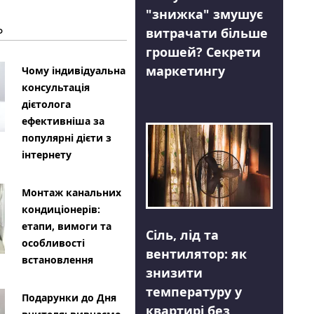
"знижка" змушує
Ь
витрачати більше
грошей? Секрети
маркетингу
Чому індивідуальна
консультація
дієтолога
ефективніша за
популярні дієти з
інтернету
Монтаж канальних
кондиціонерів:
етапи, вимоги та
Сіль, лід та
особливості
вентилятор: як
встановлення
знизити
температуру у
Подарунки до Дня
квартирі без