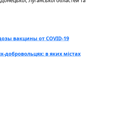
Донецької, Луганської областей та
дозы вакцины от COVID-19
х-добровольцях: в яких містах